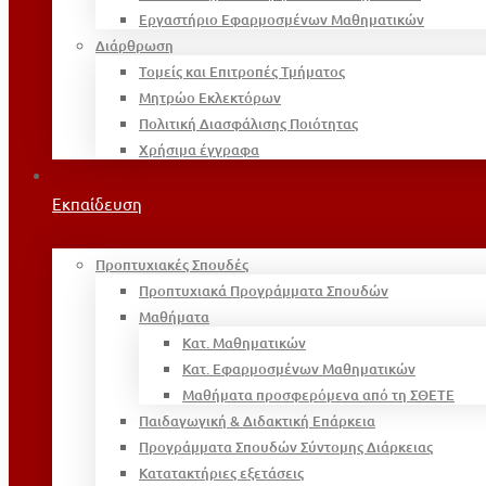
Εργαστήριο Εφαρμοσμένων Μαθηματικών
Διάρθρωση
Τομείς και Επιτροπές Τμήματος
Μητρώο Εκλεκτόρων
Πολιτική Διασφάλισης Ποιότητας
Χρήσιμα έγγραφα
Εκπαίδευση
Προπτυχιακές Σπουδές
Προπτυχιακά Προγράμματα Σπουδών
Μαθήματα
Κατ. Μαθηματικών
Κατ. Εφαρμοσμένων Μαθηματικών
Μαθήματα προσφερόμενα από τη ΣΘΕΤΕ
Παιδαγωγική & Διδακτική Επάρκεια
Προγράμματα Σπουδών Σύντομης Διάρκειας
Κατατακτήριες εξετάσεις