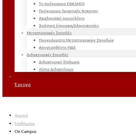
Το πρόγραμμα ERASMUS
Πρόγραμμα Πρακτικής Άσκησης
Ακαδημαϊκό ημερολόγιο
Χρήσιμα έγγραφα/πληροφορίες
Μεταπτυχιακές Σπουδές
Προγράμματα Μεταπτυχιακών Σπουδών
Απονεμηθέντα ΜΔΕ
Διδακτορικές Σπουδές
Διδακτορικό δίπλωμα
Λίστα Διδακτόρων
Έρευνα
Αρχική
Μαθήματα
On Campus