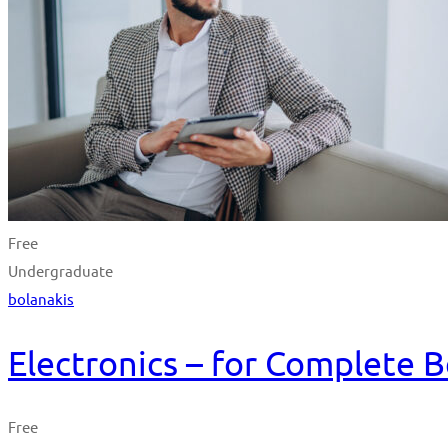
Free
Undergraduate
bolanakis
Electronics – for Complete 
Free