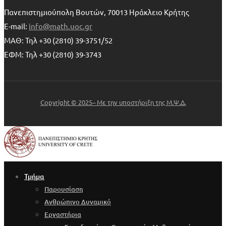
Πανεπιστημιούπολη Βουτών, 70013 Ηράκλειο Κρήτης
E-mail:
info@math.uoc.gr
ΜΑΘ: Τηλ +30 (2810) 39-3751/52
ΕΦΜ: Τηλ +30 (2810) 39-3743
Copyright © 2025– Με την υποστήριξη της Μ.Ψ.Δ.
Τμήμα
Παρουσίαση
Ανθρώπινο Δυναμικό
Εργαστήρια