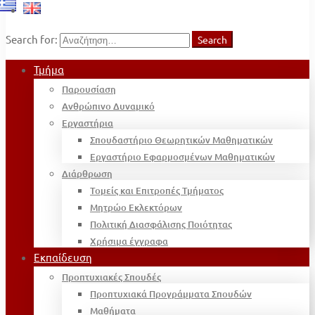
Search for:
Search
Τμήμα
Παρουσίαση
Ανθρώπινο Δυναμικό
Εργαστήρια
Σπουδαστήριο Θεωρητικών Μαθηματικών
Εργαστήριο Εφαρμοσμένων Μαθηματικών
Διάρθρωση
Τομείς και Επιτροπές Τμήματος
Μητρώο Εκλεκτόρων
Πολιτική Διασφάλισης Ποιότητας
Χρήσιμα έγγραφα
Εκπαίδευση
Προπτυχιακές Σπουδές
Προπτυχιακά Προγράμματα Σπουδών
Μαθήματα