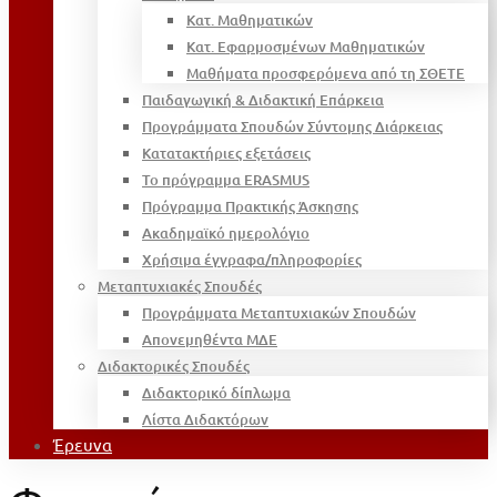
Κατ. Μαθηματικών
Κατ. Εφαρμοσμένων Μαθηματικών
Μαθήματα προσφερόμενα από τη ΣΘΕΤΕ
Παιδαγωγική & Διδακτική Επάρκεια
Προγράμματα Σπουδών Σύντομης Διάρκειας
Κατατακτήριες εξετάσεις
Το πρόγραμμα ERASMUS
Πρόγραμμα Πρακτικής Άσκησης
Ακαδημαϊκό ημερολόγιο
Χρήσιμα έγγραφα/πληροφορίες
Μεταπτυχιακές Σπουδές
Προγράμματα Μεταπτυχιακών Σπουδών
Απονεμηθέντα ΜΔΕ
Διδακτορικές Σπουδές
Διδακτορικό δίπλωμα
Λίστα Διδακτόρων
Έρευνα