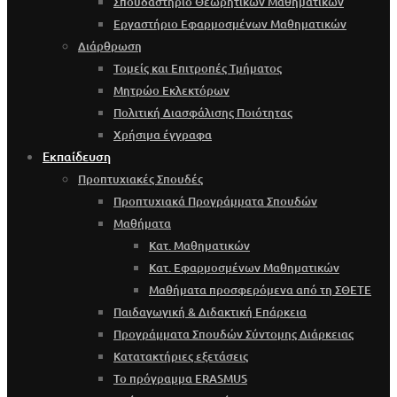
Σπουδαστήριο Θεωρητικών Μαθηματικών
Εργαστήριο Εφαρμοσμένων Μαθηματικών
Διάρθρωση
Τομείς και Επιτροπές Τμήματος
Μητρώο Εκλεκτόρων
Πολιτική Διασφάλισης Ποιότητας
Χρήσιμα έγγραφα
Εκπαίδευση
Προπτυχιακές Σπουδές
Προπτυχιακά Προγράμματα Σπουδών
Μαθήματα
Κατ. Μαθηματικών
Κατ. Εφαρμοσμένων Μαθηματικών
Μαθήματα προσφερόμενα από τη ΣΘΕΤΕ
Παιδαγωγική & Διδακτική Επάρκεια
Προγράμματα Σπουδών Σύντομης Διάρκειας
Κατατακτήριες εξετάσεις
Το πρόγραμμα ERASMUS