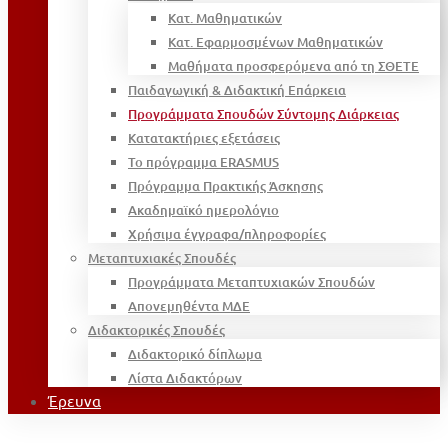
Κατ. Μαθηματικών
Κατ. Εφαρμοσμένων Μαθηματικών
Μαθήματα προσφερόμενα από τη ΣΘΕΤΕ
Παιδαγωγική & Διδακτική Επάρκεια
Προγράμματα Σπουδών Σύντομης Διάρκειας
Κατατακτήριες εξετάσεις
Το πρόγραμμα ERASMUS
Πρόγραμμα Πρακτικής Άσκησης
Ακαδημαϊκό ημερολόγιο
Χρήσιμα έγγραφα/πληροφορίες
Μεταπτυχιακές Σπουδές
Προγράμματα Μεταπτυχιακών Σπουδών
Απονεμηθέντα ΜΔΕ
Διδακτορικές Σπουδές
Διδακτορικό δίπλωμα
Λίστα Διδακτόρων
Έρευνα