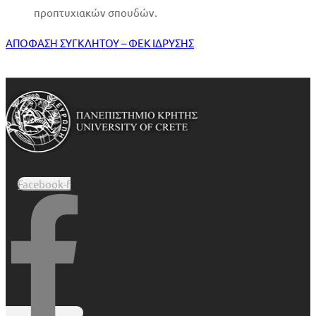
προπτυχιακών σπουδών.
ΑΠΟΦΑΣΗ ΣΥΓΚΛΗΤΟΥ – ΦΕΚ ΙΔΡΥΣΗΣ
Facebook-f