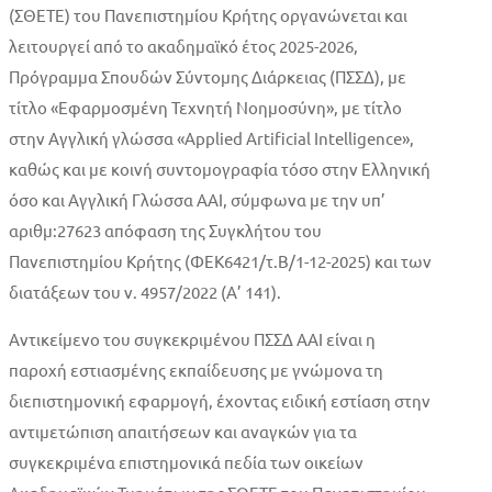
(ΣΘΕΤΕ) του Πανεπιστημίου Κρήτης οργανώνεται και
λειτουργεί από το ακαδημαϊκό έτος 2025-2026,
Πρόγραμμα Σπουδών Σύντομης Διάρκειας (ΠΣΣΔ), με
τίτλο «Εφαρμοσμένη Τεχνητή Νοημοσύνη», με τίτλο
στην Αγγλική γλώσσα «Applied Artificial Intelligence»,
καθώς και με κοινή συντομογραφία τόσο στην Ελληνική
όσο και Αγγλική Γλώσσα ΑΑΙ, σύμφωνα με την υπ’
αριθμ:27623 απόφαση της Συγκλήτου του
Πανεπιστημίου Κρήτης (ΦΕΚ6421/τ.Β/1-12-2025) και των
διατάξεων του ν. 4957/2022 (Α’ 141).
Αντικείμενο του συγκεκριμένου ΠΣΣΔ ΑΑΙ είναι η
παροχή εστιασμένης εκπαίδευσης με γνώμονα τη
διεπιστημονική εφαρμογή, έχοντας ειδική εστίαση στην
αντιμετώπιση απαιτήσεων και αναγκών για τα
συγκεκριμένα επιστημονικά πεδία των οικείων