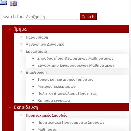
Search for:
Search
Τμήμα
Παρουσίαση
Ανθρώπινο Δυναμικό
Εργαστήρια
Σπουδαστήριο Θεωρητικών Μαθηματικών
Εργαστήριο Εφαρμοσμένων Μαθηματικών
Διάρθρωση
Τομείς και Επιτροπές Τμήματος
Μητρώο Εκλεκτόρων
Πολιτική Διασφάλισης Ποιότητας
Χρήσιμα έγγραφα
Εκπαίδευση
Προπτυχιακές Σπουδές
Προπτυχιακά Προγράμματα Σπουδών
Μαθήματα