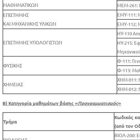
ΜΑΘΗΜΑΤΙΚΩΝ
ΜΕΜ-261:
ΕΜΥ-111:
ΕΠΙΣΤΗΜΗΣ
ΚΑΙ ΜΗΧΑΝΙΚΗΣ ΥΛΙΚΩΝ
ΕΜΥ-112: 
HY-110 Απ
ΕΠΙΣΤΗΜΗΣ ΥΠΟΛΟΓΙΣΤΩΝ
HY-215: Ε
Μηχανικο
Φ-111: Γεν
ΦΥΣΙΚΗΣ
Φ-113: Μα
ΧΗΜ-011:
ΧΗΜΕΙΑΣ
ΧΗΜ-012:
Β) Κατηγορία μαθημάτων βάσης «
Προγραμματισμός
»
Κωδικός κα
Τμήμα
(από τον Ο
ΒΙΟΛ-200: Ε
ΒΙΟΛΟΓΙΑΣ