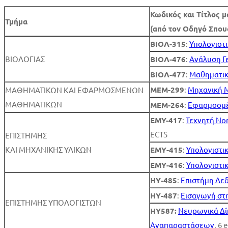
Κωδικός και Τίτλος 
Τμήμα
(από τον Οδηγό Σπου
ΒΙΟΛ-315
:
Υπολογιστι
ΒΙΟΛΟΓΙΑΣ
ΒΙΟΛ-476
:
Ανάλυση Γ
ΒΙΟΛ-477
:
Μαθηματικ
ΜΕΜ-299
:
Μηχανική 
ΜΑΘΗΜΑΤΙΚΩΝ ΚΑΙ ΕΦΑΡΜΟΣΜΕΝΩΝ
ΜΑΘΗΜΑΤΙΚΩΝ
ΜΕΜ-264
:
Εφαρμοσμέ
EMY-417
:
Τεχνητή Νο
ECTS
ΕΠΙΣΤΗΜΗΣ
ΚΑΙ ΜΗΧΑΝΙΚΗΣ ΥΛΙΚΩΝ
ΕΜΥ-415
:
Υπολογιστικ
ΕΜΥ-416
:
Υπολογιστικ
ΗΥ-485
:
Επιστήμη Δε
ΗΥ-487
:
Εισαγωγή στ
ΕΠΙΣΤΗΜΗΣ ΥΠΟΛΟΓΙΣΤΩΝ
ΗΥ587:
Νευρωνικά Δί
Αναπαραστάσεων
, 6 