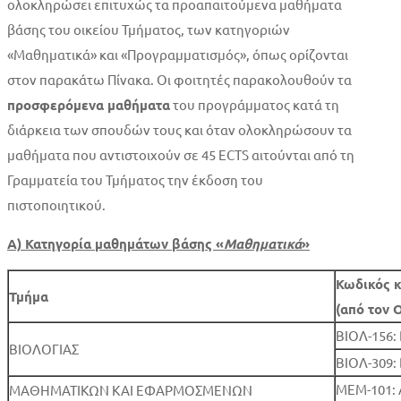
ολοκληρώσει επιτυχώς τα προαπαιτούμενα μαθήματα
βάσης του οικείου Τμήματος, των κατηγοριών
«Μαθηματικά» και «Προγραμματισμός», όπως ορίζονται
στον παρακάτω Πίνακα. Οι φοιτητές παρακολουθούν τα
προσφερόμενα μαθήματα
του προγράμματος κατά τη
διάρκεια των σπουδών τους και όταν ολοκληρώσουν τα
μαθήματα που αντιστοιχούν σε 45 ECTS αιτούνται από τη
Γραμματεία του Τμήματος την έκδοση του
πιστοποιητικού.
Α) Κατηγορία μαθημάτων βάσης «
Μαθηματικά
»
Κωδικός κ
Τμήμα
(από τον 
ΒΙΟΛ-156
ΒΙΟΛΟΓΙΑΣ
ΒΙΟΛ-309:
ΜΕΜ-101: 
ΜΑΘΗΜΑΤΙΚΩΝ ΚΑΙ ΕΦΑΡΜΟΣΜΕΝΩΝ