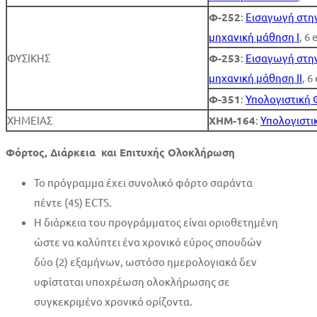
Φ-252
:
Εισαγωγή στην
μηχανική μάθηση I
, 6 
ΦΥΣΙΚΗΣ
Φ-253
:
Εισαγωγή στην
μηχανική μάθηση II
, 6
Φ-351
:
Υπολογιστική 
ΧΗΜΕΙΑΣ
ΧΗΜ-164
:
Υπολογιστικ
Φόρτος, Διάρκεια και Επιτυχής Ολοκλήρωση
Το πρόγραμμα έχει συνολικό φόρτο σαράντα
πέντε (45) ECTS.
Η διάρκεια του προγράμματος είναι οριοθετημένη
ώστε να καλύπτει ένα χρονικό εύρος σπουδών
δύο (2) εξαμήνων, ωστόσο ημερολογιακά δεν
υφίσταται υποχρέωση ολοκλήρωσης σε
συγκεκριμένο χρονικό ορίζοντα.