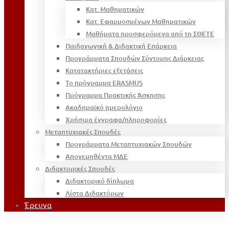
Κατ. Μαθηματικών
Κατ. Εφαρμοσμένων Μαθηματικών
Μαθήματα προσφερόμενα από τη ΣΘΕΤΕ
Παιδαγωγική & Διδακτική Επάρκεια
Προγράμματα Σπουδών Σύντομης Διάρκειας
Κατατακτήριες εξετάσεις
Το πρόγραμμα ERASMUS
Πρόγραμμα Πρακτικής Άσκησης
Ακαδημαϊκό ημερολόγιο
Χρήσιμα έγγραφα/πληροφορίες
Μεταπτυχιακές Σπουδές
Προγράμματα Μεταπτυχιακών Σπουδών
Απονεμηθέντα ΜΔΕ
Διδακτορικές Σπουδές
Διδακτορικό δίπλωμα
Λίστα Διδακτόρων
Έρευνα