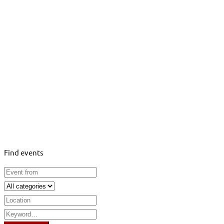
Αρχική
Events
career
Events
Find events