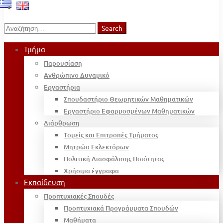
Search
Search
for:
Τμήμα
Παρουσίαση
Ανθρώπινο Δυναμικό
Εργαστήρια
Σπουδαστήριο Θεωρητικών Μαθηματικών
Εργαστήριο Εφαρμοσμένων Μαθηματικών
Διάρθρωση
Τομείς και Επιτροπές Τμήματος
Μητρώο Εκλεκτόρων
Πολιτική Διασφάλισης Ποιότητας
Χρήσιμα έγγραφα
Εκπαίδευση
Προπτυχιακές Σπουδές
Προπτυχιακά Προγράμματα Σπουδών
Μαθήματα