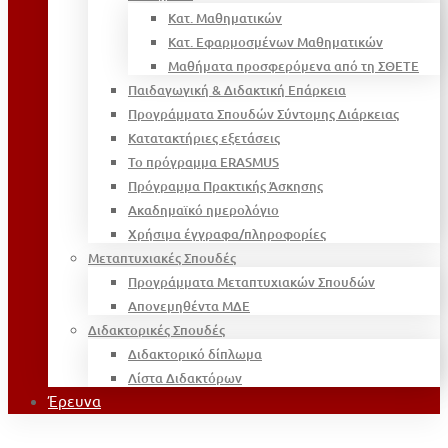
Κατ. Μαθηματικών
Κατ. Εφαρμοσμένων Μαθηματικών
Μαθήματα προσφερόμενα από τη ΣΘΕΤΕ
Παιδαγωγική & Διδακτική Επάρκεια
Προγράμματα Σπουδών Σύντομης Διάρκειας
Κατατακτήριες εξετάσεις
Το πρόγραμμα ERASMUS
Πρόγραμμα Πρακτικής Άσκησης
Ακαδημαϊκό ημερολόγιο
Χρήσιμα έγγραφα/πληροφορίες
Μεταπτυχιακές Σπουδές
Προγράμματα Μεταπτυχιακών Σπουδών
Απονεμηθέντα ΜΔΕ
Διδακτορικές Σπουδές
Διδακτορικό δίπλωμα
Λίστα Διδακτόρων
Έρευνα