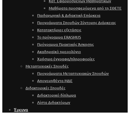
Κατ. Εφαρμοσμένων Μαθηματικών
Μαθήματα προσφερόμενα από τη ΣΘΕΤΕ
Παιδαγωγική & Διδακτική Επάρκεια
Προγράμματα Σπουδών Σύντομης Διάρκειας
Κατατακτήριες εξετάσεις
Το πρόγραμμα ERASMUS
Πρόγραμμα Πρακτικής Άσκησης
Ακαδημαϊκό ημερολόγιο
Χρήσιμα έγγραφα/πληροφορίες
Μεταπτυχιακές Σπουδές
Προγράμματα Μεταπτυχιακών Σπουδών
Απονεμηθέντα ΜΔΕ
Διδακτορικές Σπουδές
Διδακτορικό δίπλωμα
Λίστα Διδακτόρων
Έρευνα