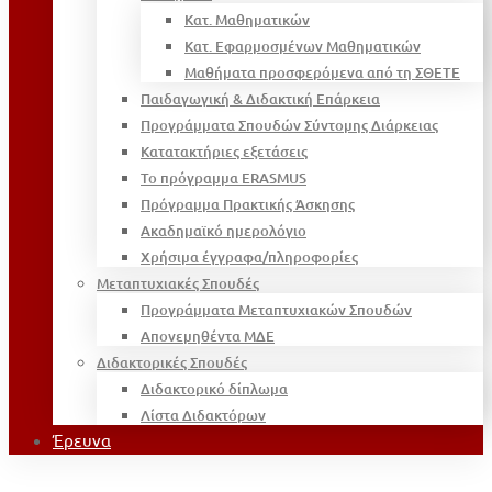
Κατ. Μαθηματικών
Κατ. Εφαρμοσμένων Μαθηματικών
Μαθήματα προσφερόμενα από τη ΣΘΕΤΕ
Παιδαγωγική & Διδακτική Επάρκεια
Προγράμματα Σπουδών Σύντομης Διάρκειας
Κατατακτήριες εξετάσεις
Το πρόγραμμα ERASMUS
Πρόγραμμα Πρακτικής Άσκησης
Ακαδημαϊκό ημερολόγιο
Χρήσιμα έγγραφα/πληροφορίες
Μεταπτυχιακές Σπουδές
Προγράμματα Μεταπτυχιακών Σπουδών
Απονεμηθέντα ΜΔΕ
Διδακτορικές Σπουδές
Διδακτορικό δίπλωμα
Λίστα Διδακτόρων
Έρευνα