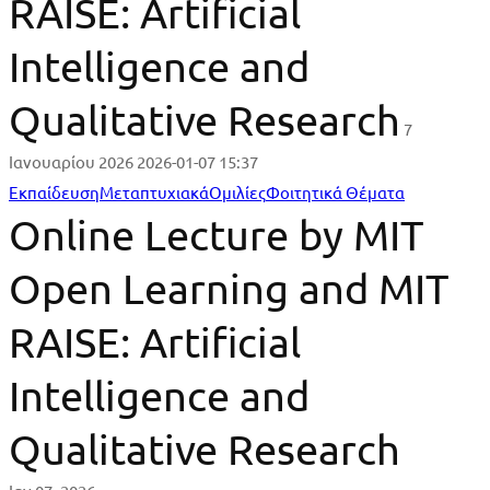
RAISE: Artificial
Intelligence and
Qualitative Research
7
Ιανουαρίου 2026
2026-01-07 15:37
Online
Εκπαίδευση
Μεταπτυχιακά
Ομιλίες
Φοιτητικά Θέματα
Online Lecture by MIT
Lecture
Open Learning and MIT
by
RAISE: Artificial
MIT
Open
Intelligence and
Learning
Qualitative Research
and