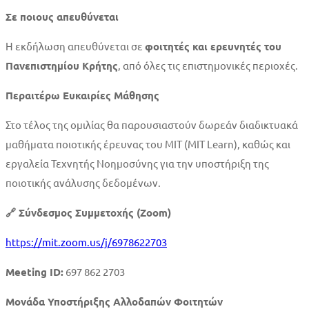
Σε ποιους απευθύνεται
Η εκδήλωση απευθύνεται σε
φοιτητές και ερευνητές του
Πανεπιστημίου Κρήτης
, από όλες τις επιστημονικές περιοχές.
Περαιτέρω Ευκαιρίες Μάθησης
Στο τέλος της ομιλίας θα παρουσιαστούν δωρεάν διαδικτυακά
μαθήματα ποιοτικής έρευνας του MIT (MIT Learn), καθώς και
εργαλεία Τεχνητής Νοημοσύνης για την υποστήριξη της
ποιοτικής ανάλυσης δεδομένων.
🔗
Σύνδεσμος Συμμετοχής (
Zoom
)
https://mit.zoom.us/j/6978622703
Meeting ID:
697 862 2703
Μονάδα Υποστήριξης Αλλοδαπών Φοιτητών