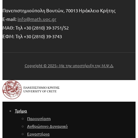
Πανεπιστημιούπολη Βουτών, 70013 Ηράκλειο Κρήτης
E-mail:
info@math.uoc.gr
ΜΑΘ: Τηλ +30 (2810) 39-3751/52
ΕΦΜ: Τηλ +30 (2810) 39-3743
Copyright © 2025– Με την υποστήριξη της Μ.Ψ.Δ.
Τμήμα
Παρουσίαση
Ανθρώπινο Δυναμικό
Εργαστήρια