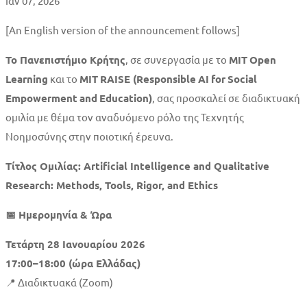
Ιαν 07, 2026
MIT
[An English version of the announcement follows]
RAISE:
Το Πανεπιστήμιο Κρήτης
, σε συνεργασία με το
MIT
Open
Learning
και το
MIT
RAISE
(
Responsible
AI
for
Social
Artificial
Empowerment
and
Education
)
, σας προσκαλεί σε διαδικτυακή
Intelligence
ομιλία με θέμα τον αναδυόμενο ρόλο της Τεχνητής
Νοημοσύνης στην ποιοτική έρευνα.
and
Τίτλος Ομιλίας:
Artificial Intelligence and Qualitative
Qualitative
Research: Methods, Tools, Rigor, and Ethics
Research
📅
Ημερομηνία & Ώρα
Τετάρτη 28 Ιανουαρίου 2026
17:00–18:00 (ώρα Ελλάδας)
📍 Διαδικτυακά (Zoom)