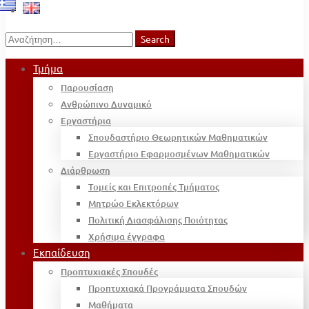
Search
Search
for:
Τμήμα
Παρουσίαση
Ανθρώπινο Δυναμικό
Εργαστήρια
Σπουδαστήριο Θεωρητικών Μαθηματικών
Εργαστήριο Εφαρμοσμένων Μαθηματικών
Διάρθρωση
Τομείς και Επιτροπές Τμήματος
Μητρώο Εκλεκτόρων
Πολιτική Διασφάλισης Ποιότητας
Χρήσιμα έγγραφα
Εκπαίδευση
Προπτυχιακές Σπουδές
Προπτυχιακά Προγράμματα Σπουδών
Μαθήματα