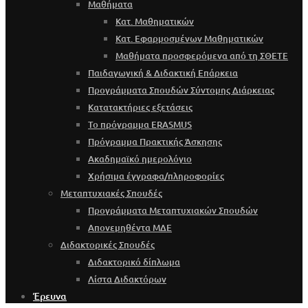
Μαθήματα
Κατ. Μαθηματικών
Κατ. Εφαρμοσμένων Μαθηματικών
Μαθήματα προσφερόμενα από τη ΣΘΕΤΕ
Παιδαγωγική & Διδακτική Επάρκεια
Προγράμματα Σπουδών Σύντομης Διάρκειας
Κατατακτήριες εξετάσεις
Το πρόγραμμα ERASMUS
Πρόγραμμα Πρακτικής Άσκησης
Ακαδημαϊκό ημερολόγιο
Χρήσιμα έγγραφα/πληροφορίες
Μεταπτυχιακές Σπουδές
Προγράμματα Μεταπτυχιακών Σπουδών
Απονεμηθέντα ΜΔΕ
Διδακτορικές Σπουδές
Διδακτορικό δίπλωμα
Λίστα Διδακτόρων
Έρευνα