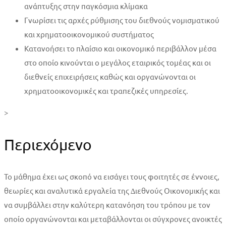
ανάπτυξης στην παγκόσμια κλίμακα
Γνωρίσει τις αρχές ρύθμισης του διεθνούς νομισματικού
και χρηματοοικονομικού συστήματος
Kατανοήσει το πλαίσιο και οικονομικό περιβάλλον μέσα
στο οποίο κινούνται ο μεγάλος εταιρικός τομέας και οι
διεθνείς επιχειρήσεις καθώς και οργανώνονται οι
χρηματοοικονομικές και τραπεζικές υπηρεσίες.
>
Περιεχόμενο
Το µάθηµα έχει ως σκοπό να εισάγει τους φοιτητές σε έννοιες,
θεωρίες και αναλυτικά εργαλεία της ∆ιεθνούς Οικονοµικής και
να συµβάλλει στην καλύτερη κατανόηση του τρόπου µε τον
οποίο οργανώνονται και µεταβάλλονται οι σύγχρονες ανοικτές