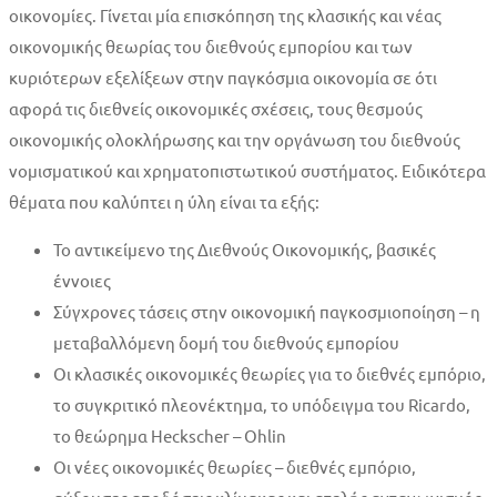
οικονοµίες. Γίνεται µία επισκόπηση της κλασικής και νέας
οικονοµικής θεωρίας του διεθνούς εµπορίου και των
κυριότερων εξελίξεων στην παγκόσµια οικονοµία σε ότι
αφορά τις διεθνείς οικονοµικές σχέσεις, τους θεσμούς
οικονομικής ολοκλήρωσης και την οργάνωση του διεθνούς
νομισματικού και χρηματοπιστωτικού συστήματος. Ειδικότερα
θέματα που καλύπτει η ύλη είναι τα εξής:
Το αντικείμενο της Διεθνούς Οικονομικής, βασικές
έννοιες
Σύγχρονες τάσεις στην οικονομική παγκοσμιοποίηση – η
μεταβαλλόμενη δομή του διεθνούς εμπορίου
Οι κλασικές οικονομικές θεωρίες για το διεθνές εμπόριο,
το συγκριτικό πλεονέκτημα, το υπόδειγμα του Ricardo,
το θεώρημα Heckscher – Ohlin
Οι νέες οικονομικές θεωρίες – διεθνές εμπόριο,