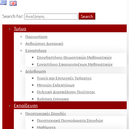
Search for:
Search
Τμήμα
Παρουσίαση
Ανθρώπινο Δυναμικό
Εργαστήρια
Σπουδαστήριο Θεωρητικών Μαθηματικών
Εργαστήριο Εφαρμοσμένων Μαθηματικών
Διάρθρωση
Τομείς και Επιτροπές Τμήματος
Μητρώο Εκλεκτόρων
Πολιτική Διασφάλισης Ποιότητας
Χρήσιμα έγγραφα
Εκπαίδευση
Προπτυχιακές Σπουδές
Προπτυχιακά Προγράμματα Σπουδών
Μαθήματα