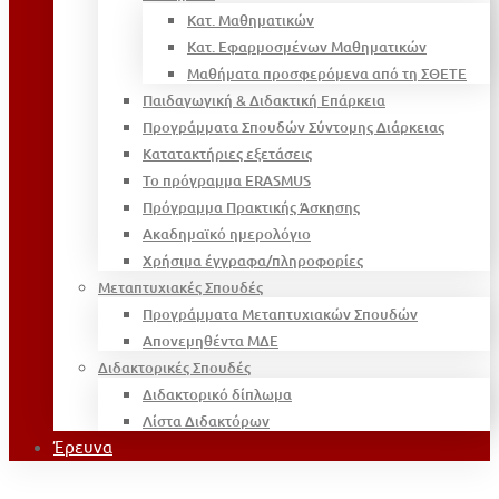
Κατ. Μαθηματικών
Κατ. Εφαρμοσμένων Μαθηματικών
Μαθήματα προσφερόμενα από τη ΣΘΕΤΕ
Παιδαγωγική & Διδακτική Επάρκεια
Προγράμματα Σπουδών Σύντομης Διάρκειας
Κατατακτήριες εξετάσεις
Το πρόγραμμα ERASMUS
Πρόγραμμα Πρακτικής Άσκησης
Ακαδημαϊκό ημερολόγιο
Χρήσιμα έγγραφα/πληροφορίες
Μεταπτυχιακές Σπουδές
Προγράμματα Μεταπτυχιακών Σπουδών
Απονεμηθέντα ΜΔΕ
Διδακτορικές Σπουδές
Διδακτορικό δίπλωμα
Λίστα Διδακτόρων
Έρευνα