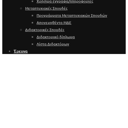
Χρήσιμα έγγραφα/πληροφορίες
Μεταπτυχιακές Σπουδές
Προγράμματα Μεταπτυχιακών Σπουδών
Απονεμηθέντα ΜΔΕ
Διδακτορικές Σπουδές
Διδακτορικό δίπλωμα
Λίστα Διδακτόρων
Έρευνα