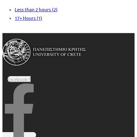
Less than 2 hours
(2)
17+ Hours
(1)
Facebook-f