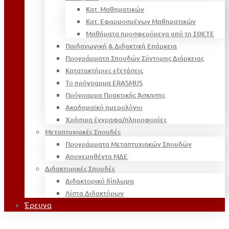
Κατ. Μαθηματικών
Κατ. Εφαρμοσμένων Μαθηματικών
Μαθήματα προσφερόμενα από τη ΣΘΕΤΕ
Παιδαγωγική & Διδακτική Επάρκεια
Προγράμματα Σπουδών Σύντομης Διάρκειας
Κατατακτήριες εξετάσεις
Το πρόγραμμα ERASMUS
Πρόγραμμα Πρακτικής Άσκησης
Ακαδημαϊκό ημερολόγιο
Χρήσιμα έγγραφα/πληροφορίες
Μεταπτυχιακές Σπουδές
Προγράμματα Μεταπτυχιακών Σπουδών
Απονεμηθέντα ΜΔΕ
Διδακτορικές Σπουδές
Διδακτορικό δίπλωμα
Λίστα Διδακτόρων
Έρευνα