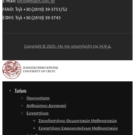
E-mail:
info@math.uoc.gr
ΜΑΘ: Τηλ +30 (2810) 39-3751/52
ΕΦΜ: Τηλ +30 (2810) 39-3743
Copyright © 2025– Με την υποστήριξη της Μ.Ψ.Δ.
Τμήμα
Παρουσίαση
Ανθρώπινο Δυναμικό
Εργαστήρια
Σπουδαστήριο Θεωρητικών Μαθηματικών
Εργαστήριο Εφαρμοσμένων Μαθηματικών