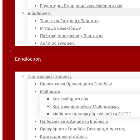
Εργαστήριο Εφαρμοσμένων Μαθηματικών
Διάρθρωση
Τομείς και Επιτροπές Τμήματος
Μητρώο Εκλεκτόρων
Πολιτική Διασφάλισης Ποιότητας
Χρήσιμα έγγραφα
Εκπαίδευση
Προπτυχιακές Σπουδές
Προπτυχιακά Προγράμματα Σπουδών
Μαθήματα
Κατ. Μαθηματικών
Κατ. Εφαρμοσμένων Μαθηματικών
Μαθήματα προσφερόμενα από τη ΣΘΕΤΕ
Παιδαγωγική & Διδακτική Επάρκεια
Προγράμματα Σπουδών Σύντομης Διάρκειας
Κατατακτήριες εξετάσεις