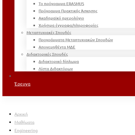
Το πρόγραμμα ERASMUS
Πρόγραμμα Πρακτικής Άσκησης
Ακαδημαϊκό ημερολόγιο
Χρήσιμα έγγραφα/πληροφορίες
Μεταπτυχιακές Σπουδές
Προγράμματα Μεταπτυχιακών Σπουδών
Απονεμηθέντα ΜΔΕ
Διδακτορικές Σπουδές
Διδακτορικό δίπλωμα
Λίστα Διδακτόρων
Έρευνα
Αρχική
Μαθήματα
Engineering