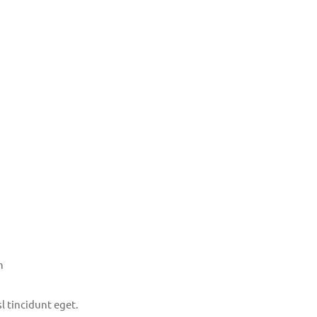
n
l tincidunt eget.