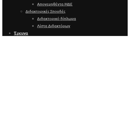
Απονεμηθέντα ΜΔΕ
Διδακτορικές Σπουδές
Διδακτορικό δίπλωμα
Λίστα Διδακτόρων
Έρευνα