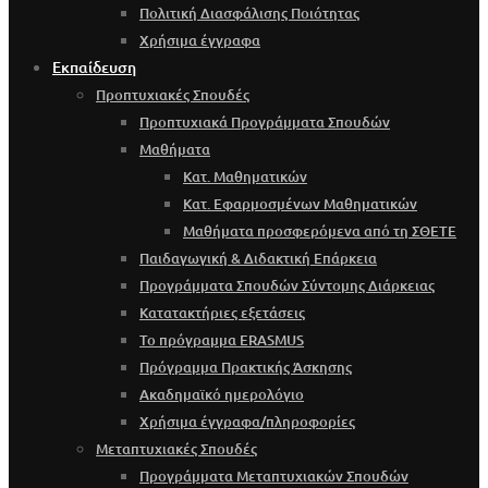
Πολιτική Διασφάλισης Ποιότητας
Χρήσιμα έγγραφα
Εκπαίδευση
Προπτυχιακές Σπουδές
Προπτυχιακά Προγράμματα Σπουδών
Μαθήματα
Κατ. Μαθηματικών
Κατ. Εφαρμοσμένων Μαθηματικών
Μαθήματα προσφερόμενα από τη ΣΘΕΤΕ
Παιδαγωγική & Διδακτική Επάρκεια
Προγράμματα Σπουδών Σύντομης Διάρκειας
Κατατακτήριες εξετάσεις
Το πρόγραμμα ERASMUS
Πρόγραμμα Πρακτικής Άσκησης
Ακαδημαϊκό ημερολόγιο
Χρήσιμα έγγραφα/πληροφορίες
Μεταπτυχιακές Σπουδές
Προγράμματα Μεταπτυχιακών Σπουδών