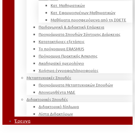
Κατ. Μαθηματικών
Κατ. Εφαρμοσμένων Μαθηματικών
Μαθήματα προσφερόμενα από τη ΣΘΕΤΕ
Παιδαγωγική & Διδακτική Επάρκεια
Προγράμματα Σπουδών Σύντομης Διάρκειας
Κατατακτήριες εξετάσεις
Το πρόγραμμα ERASMUS
Πρόγραμμα Πρακτικής Άσκησης
Ακαδημαϊκό ημερολόγιο
Χρήσιμα έγγραφα/πληροφορίες
Μεταπτυχιακές Σπουδές
Προγράμματα Μεταπτυχιακών Σπουδών
Απονεμηθέντα ΜΔΕ
Διδακτορικές Σπουδές
Διδακτορικό δίπλωμα
Λίστα Διδακτόρων
Έρευνα