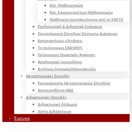
Κατ. Μαθηματικών
Κατ. Εφαρμοσμένων Μαθηματικών
Μαθήματα προσφερόμενα από τη ΣΘΕΤΕ
Παιδαγωγική & Διδακτική Επάρκεια
Προγράμματα Σπουδών Σύντομης Διάρκειας
Κατατακτήριες εξετάσεις
Το πρόγραμμα ERASMUS
Πρόγραμμα Πρακτικής Άσκησης
Ακαδημαϊκό ημερολόγιο
Χρήσιμα έγγραφα/πληροφορίες
Μεταπτυχιακές Σπουδές
Προγράμματα Μεταπτυχιακών Σπουδών
Απονεμηθέντα ΜΔΕ
Διδακτορικές Σπουδές
Διδακτορικό δίπλωμα
Λίστα Διδακτόρων
Έρευνα