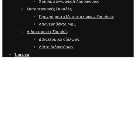
Χρήσιμα έγγραφα/πληροφορίες
Μεταπτυχιακές Σπουδές
Προγράμματα Μεταπτυχιακών Σπουδών
Απονεμηθέντα ΜΔΕ
Διδακτορικές Σπουδές
Διδακτορικό δίπλωμα
Λίστα Διδακτόρων
Έρευνα