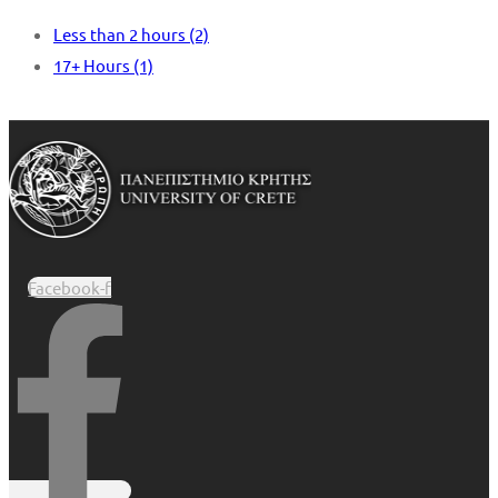
Less than 2 hours
(2)
17+ Hours
(1)
Facebook-f