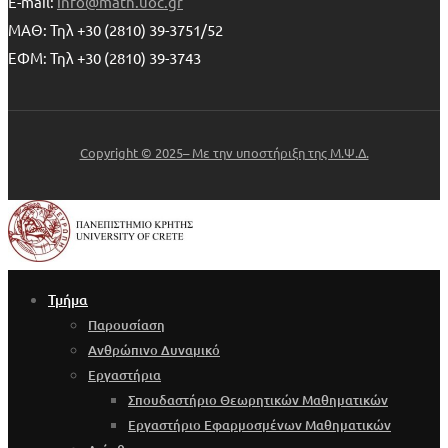
E-mail:
info@math.uoc.gr
ΜΑΘ: Τηλ +30 (2810) 39-3751/52
ΕΦΜ: Τηλ +30 (2810) 39-3743
Copyright © 2025– Με την υποστήριξη της Μ.Ψ.Δ.
Τμήμα
Παρουσίαση
Ανθρώπινο Δυναμικό
Εργαστήρια
Σπουδαστήριο Θεωρητικών Μαθηματικών
Εργαστήριο Εφαρμοσμένων Μαθηματικών