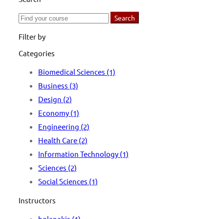
Search
Search
for:
Filter by
Categories
Biomedical Sciences
(1)
Business
(3)
Design
(2)
Economy
(1)
Engineering
(2)
Health Care
(2)
Information Technology
(1)
Sciences
(2)
Social Sciences
(1)
Instructors
bolanakis
(1)