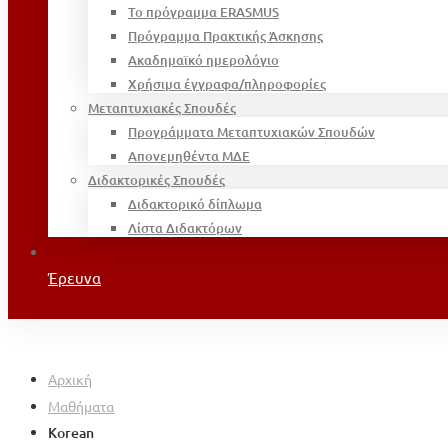
Το πρόγραμμα ERASMUS
Πρόγραμμα Πρακτικής Άσκησης
Ακαδημαϊκό ημερολόγιο
Χρήσιμα έγγραφα/πληροφορίες
Μεταπτυχιακές Σπουδές
Προγράμματα Μεταπτυχιακών Σπουδών
Απονεμηθέντα ΜΔΕ
Διδακτορικές Σπουδές
Διδακτορικό δίπλωμα
Λίστα Διδακτόρων
Έρευνα
Αρχική
Μαθήματα
Korean