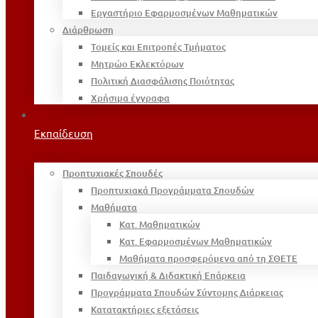
Εργαστήριο Εφαρμοσμένων Μαθηματικών
Διάρθρωση
Τομείς και Επιτροπές Τμήματος
Μητρώο Εκλεκτόρων
Πολιτική Διασφάλισης Ποιότητας
Χρήσιμα έγγραφα
Εκπαίδευση
Προπτυχιακές Σπουδές
Προπτυχιακά Προγράμματα Σπουδών
Μαθήματα
Κατ. Μαθηματικών
Κατ. Εφαρμοσμένων Μαθηματικών
Μαθήματα προσφερόμενα από τη ΣΘΕΤΕ
Παιδαγωγική & Διδακτική Επάρκεια
Προγράμματα Σπουδών Σύντομης Διάρκειας
Κατατακτήριες εξετάσεις