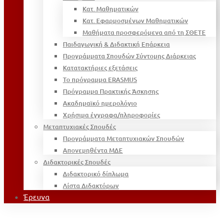
Κατ. Μαθηματικών
Κατ. Εφαρμοσμένων Μαθηματικών
Μαθήματα προσφερόμενα από τη ΣΘΕΤΕ
Παιδαγωγική & Διδακτική Επάρκεια
Προγράμματα Σπουδών Σύντομης Διάρκειας
Κατατακτήριες εξετάσεις
Το πρόγραμμα ERASMUS
Πρόγραμμα Πρακτικής Άσκησης
Ακαδημαϊκό ημερολόγιο
Χρήσιμα έγγραφα/πληροφορίες
Μεταπτυχιακές Σπουδές
Προγράμματα Μεταπτυχιακών Σπουδών
Απονεμηθέντα ΜΔΕ
Διδακτορικές Σπουδές
Διδακτορικό δίπλωμα
Λίστα Διδακτόρων
Έρευνα