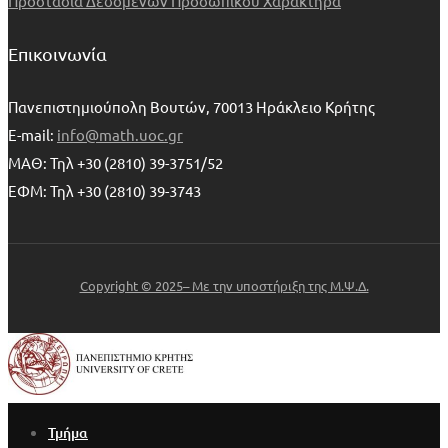
Προστασία Δεδομένων Προσωπικού Χαρακτήρα
Επικοινωνία
Πανεπιστημιούπολη Βουτών, 70013 Ηράκλειο Κρήτης
E-mail:
info@math.uoc.gr
ΜΑΘ: Τηλ +30 (2810) 39-3751/52
ΕΦΜ: Τηλ +30 (2810) 39-3743
Copyright © 2025– Με την υποστήριξη της Μ.Ψ.Δ.
Τμήμα