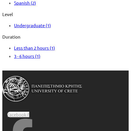
Spanish
(2)
Level
Undergraduate
(1)
Duration
Less than 2 hours
(1)
3 - 6 hours
(1)
Facebook-f