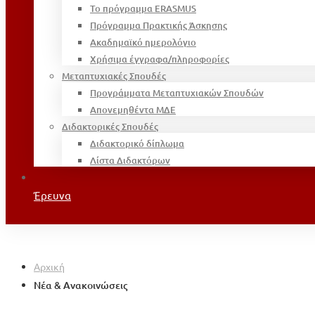
Το πρόγραμμα ERASMUS
Πρόγραμμα Πρακτικής Άσκησης
Ακαδημαϊκό ημερολόγιο
Χρήσιμα έγγραφα/πληροφορίες
Μεταπτυχιακές Σπουδές
Προγράμματα Μεταπτυχιακών Σπουδών
Απονεμηθέντα ΜΔΕ
Διδακτορικές Σπουδές
Διδακτορικό δίπλωμα
Λίστα Διδακτόρων
Έρευνα
Αρχική
Νέα & Ανακοινώσεις