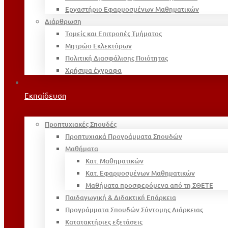
Εργαστήριο Εφαρμοσμένων Μαθηματικών
Διάρθρωση
Τομείς και Επιτροπές Τμήματος
Μητρώο Εκλεκτόρων
Πολιτική Διασφάλισης Ποιότητας
Χρήσιμα έγγραφα
Εκπαίδευση
Προπτυχιακές Σπουδές
Προπτυχιακά Προγράμματα Σπουδών
Μαθήματα
Κατ. Μαθηματικών
Κατ. Εφαρμοσμένων Μαθηματικών
Μαθήματα προσφερόμενα από τη ΣΘΕΤΕ
Παιδαγωγική & Διδακτική Επάρκεια
Προγράμματα Σπουδών Σύντομης Διάρκειας
Κατατακτήριες εξετάσεις