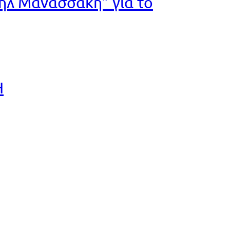
ήλ Μανασσάκη” για το
Η