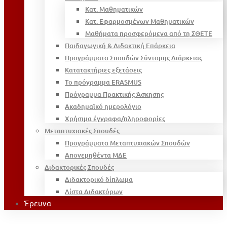
Κατ. Μαθηματικών
Κατ. Εφαρμοσμένων Μαθηματικών
Μαθήματα προσφερόμενα από τη ΣΘΕΤΕ
Παιδαγωγική & Διδακτική Επάρκεια
Προγράμματα Σπουδών Σύντομης Διάρκειας
Κατατακτήριες εξετάσεις
Το πρόγραμμα ERASMUS
Πρόγραμμα Πρακτικής Άσκησης
Ακαδημαϊκό ημερολόγιο
Χρήσιμα έγγραφα/πληροφορίες
Μεταπτυχιακές Σπουδές
Προγράμματα Μεταπτυχιακών Σπουδών
Απονεμηθέντα ΜΔΕ
Διδακτορικές Σπουδές
Διδακτορικό δίπλωμα
Λίστα Διδακτόρων
Έρευνα