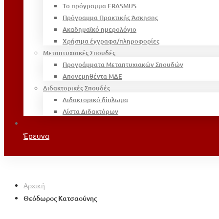
Το πρόγραμμα ERASMUS
Πρόγραμμα Πρακτικής Άσκησης
Ακαδημαϊκό ημερολόγιο
Χρήσιμα έγγραφα/πληροφορίες
Μεταπτυχιακές Σπουδές
Προγράμματα Μεταπτυχιακών Σπουδών
Απονεμηθέντα ΜΔΕ
Διδακτορικές Σπουδές
Διδακτορικό δίπλωμα
Λίστα Διδακτόρων
Έρευνα
Αρχική
Θεόδωρος Κατσαούνης