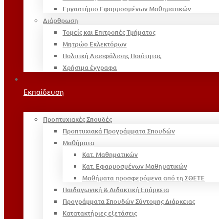
Εργαστήριο Εφαρμοσμένων Μαθηματικών
Διάρθρωση
Τομείς και Επιτροπές Τμήματος
Μητρώο Εκλεκτόρων
Πολιτική Διασφάλισης Ποιότητας
Χρήσιμα έγγραφα
Εκπαίδευση
Προπτυχιακές Σπουδές
Προπτυχιακά Προγράμματα Σπουδών
Μαθήματα
Κατ. Μαθηματικών
Κατ. Εφαρμοσμένων Μαθηματικών
Μαθήματα προσφερόμενα από τη ΣΘΕΤΕ
Παιδαγωγική & Διδακτική Επάρκεια
Προγράμματα Σπουδών Σύντομης Διάρκειας
Κατατακτήριες εξετάσεις