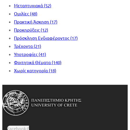
Μεταπτυχιακά
(52)
Ομιλίες
(48)
Πρακτική Άσκηση
(17)
Προκηρύξεις
(12)
Πρόσκληση Ενδιαφέροντος
(17)
Τρέχοντα
(21)
Υποτροφίες
(41)
Φοιτητικά Θέματα
(140)
Χωρίς κατηγορία
(18)
Facebook-f