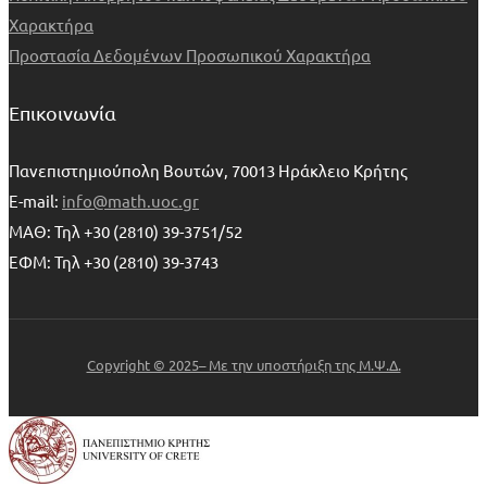
Χαρακτήρα
Προστασία Δεδομένων Προσωπικού Χαρακτήρα
Επικοινωνία
Πανεπιστημιούπολη Βουτών, 70013 Ηράκλειο Κρήτης
E-mail:
info@math.uoc.gr
ΜΑΘ: Τηλ +30 (2810) 39-3751/52
ΕΦΜ: Τηλ +30 (2810) 39-3743
Copyright © 2025– Με την υποστήριξη της Μ.Ψ.Δ.