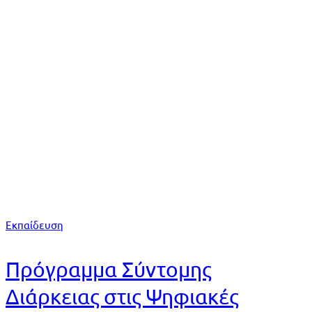
Αρχική
Ανακοινώσεις
Ψηφιακές Ανθρωπιστικές Επιστήμες
Tag: Ψηφιακές Ανθρωπιστικές
Επιστήμες
Εκπαίδευση
Πρόγραμμα Σύντομης
Διάρκειας στις Ψηφιακές