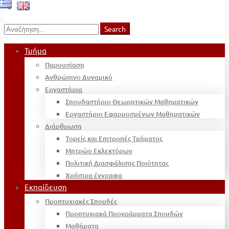
Search
Search
for:
Τμήμα
Παρουσίαση
Ανθρώπινο Δυναμικό
Εργαστήρια
Σπουδαστήριο Θεωρητικών Μαθηματικών
Εργαστήριο Εφαρμοσμένων Μαθηματικών
Διάρθρωση
Τομείς και Επιτροπές Τμήματος
Μητρώο Εκλεκτόρων
Πολιτική Διασφάλισης Ποιότητας
Χρήσιμα έγγραφα
Εκπαίδευση
Προπτυχιακές Σπουδές
Προπτυχιακά Προγράμματα Σπουδών
Μαθήματα