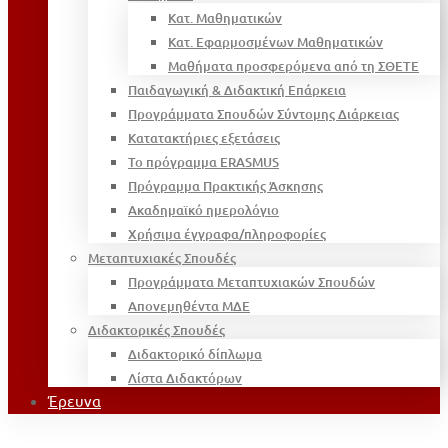
Κατ. Μαθηματικών
Κατ. Εφαρμοσμένων Μαθηματικών
Μαθήματα προσφερόμενα από τη ΣΘΕΤΕ
Παιδαγωγική & Διδακτική Επάρκεια
Προγράμματα Σπουδών Σύντομης Διάρκειας
Κατατακτήριες εξετάσεις
Το πρόγραμμα ERASMUS
Πρόγραμμα Πρακτικής Άσκησης
Ακαδημαϊκό ημερολόγιο
Χρήσιμα έγγραφα/πληροφορίες
Μεταπτυχιακές Σπουδές
Προγράμματα Μεταπτυχιακών Σπουδών
Απονεμηθέντα ΜΔΕ
Διδακτορικές Σπουδές
Διδακτορικό δίπλωμα
Λίστα Διδακτόρων
Έρευνα