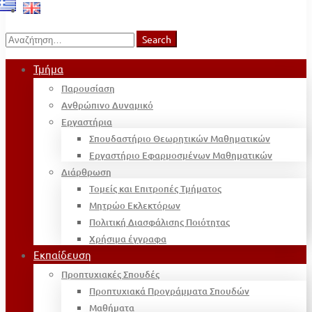
Search
Search
for:
Τμήμα
Παρουσίαση
Ανθρώπινο Δυναμικό
Εργαστήρια
Σπουδαστήριο Θεωρητικών Μαθηματικών
Εργαστήριο Εφαρμοσμένων Μαθηματικών
Διάρθρωση
Τομείς και Επιτροπές Τμήματος
Μητρώο Εκλεκτόρων
Πολιτική Διασφάλισης Ποιότητας
Χρήσιμα έγγραφα
Εκπαίδευση
Προπτυχιακές Σπουδές
Προπτυχιακά Προγράμματα Σπουδών
Μαθήματα