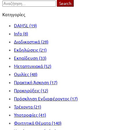
Search
Search
for:
Κατηγορίες
DAMSL
(19)
Info
(8)
Διαδικαστικά
(28)
Εκδηλώσεις
(21)
Εκπαίδευση
(33)
Μεταπτυχιακά
(52)
Ομιλίες
(48)
Πρακτική Άσκηση
(17)
Προκηρύξεις
(12)
Πρόσκληση Ενδιαφέροντος
(17)
Τρέχοντα
(21)
Υποτροφίες
(41)
Φοιτητικά Θέματα
(140)