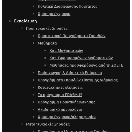
Πολιτική Διασφάλισης Ποιότητας
Χρήσιμα έγγραφα
Εκπαίδευση
Προπτυχιακές Σπουδές
Προπτυχιακά Προγράμματα Σπουδών
Μαθήματα
Κατ. Μαθηματικών
Κατ. Εφαρμοσμένων Μαθηματικών
Μαθήματα προσφερόμενα από τη ΣΘΕΤΕ
Παιδαγωγική & Διδακτική Επάρκεια
Προγράμματα Σπουδών Σύντομης Διάρκειας
Κατατακτήριες εξετάσεις
Το πρόγραμμα ERASMUS
Πρόγραμμα Πρακτικής Άσκησης
Ακαδημαϊκό ημερολόγιο
Χρήσιμα έγγραφα/πληροφορίες
Μεταπτυχιακές Σπουδές
Προγράμματα Μεταπτυχιακών Σπουδών