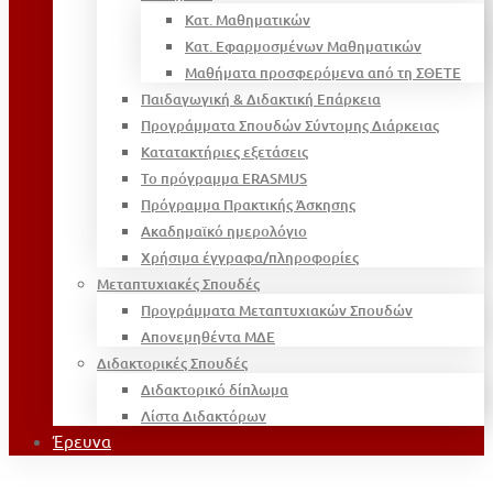
Κατ. Μαθηματικών
Κατ. Εφαρμοσμένων Μαθηματικών
Μαθήματα προσφερόμενα από τη ΣΘΕΤΕ
Παιδαγωγική & Διδακτική Επάρκεια
Προγράμματα Σπουδών Σύντομης Διάρκειας
Κατατακτήριες εξετάσεις
Το πρόγραμμα ERASMUS
Πρόγραμμα Πρακτικής Άσκησης
Ακαδημαϊκό ημερολόγιο
Χρήσιμα έγγραφα/πληροφορίες
Μεταπτυχιακές Σπουδές
Προγράμματα Μεταπτυχιακών Σπουδών
Απονεμηθέντα ΜΔΕ
Διδακτορικές Σπουδές
Διδακτορικό δίπλωμα
Λίστα Διδακτόρων
Έρευνα