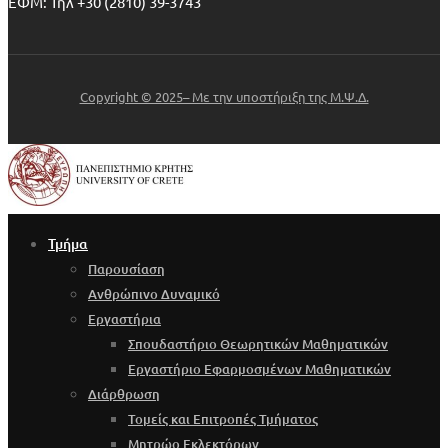
ΕΦΜ: Τηλ +30 (2810) 39-3743
Copyright © 2025– Με την υποστήριξη της Μ.Ψ.Δ.
Τμήμα
Παρουσίαση
Ανθρώπινο Δυναμικό
Εργαστήρια
Σπουδαστήριο Θεωρητικών Μαθηματικών
Εργαστήριο Εφαρμοσμένων Μαθηματικών
Διάρθρωση
Τομείς και Επιτροπές Τμήματος
Μητρώο Εκλεκτόρων