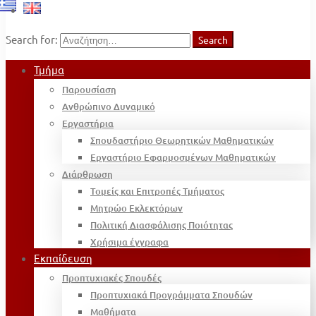
Search for:
Search
Τμήμα
Παρουσίαση
Ανθρώπινο Δυναμικό
Εργαστήρια
Σπουδαστήριο Θεωρητικών Μαθηματικών
Εργαστήριο Εφαρμοσμένων Μαθηματικών
Διάρθρωση
Τομείς και Επιτροπές Τμήματος
Μητρώο Εκλεκτόρων
Πολιτική Διασφάλισης Ποιότητας
Χρήσιμα έγγραφα
Εκπαίδευση
Προπτυχιακές Σπουδές
Προπτυχιακά Προγράμματα Σπουδών
Μαθήματα