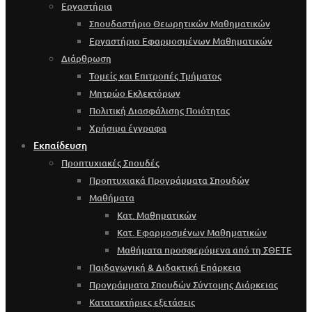
Εργαστήρια
Σπουδαστήριο Θεωρητικών Μαθηματικών
Εργαστήριο Εφαρμοσμένων Μαθηματικών
Διάρθρωση
Τομείς και Επιτροπές Τμήματος
Μητρώο Εκλεκτόρων
Πολιτική Διασφάλισης Ποιότητας
Χρήσιμα έγγραφα
Εκπαίδευση
Προπτυχιακές Σπουδές
Προπτυχιακά Προγράμματα Σπουδών
Μαθήματα
Κατ. Μαθηματικών
Κατ. Εφαρμοσμένων Μαθηματικών
Μαθήματα προσφερόμενα από τη ΣΘΕΤΕ
Παιδαγωγική & Διδακτική Επάρκεια
Προγράμματα Σπουδών Σύντομης Διάρκειας
Κατατακτήριες εξετάσεις