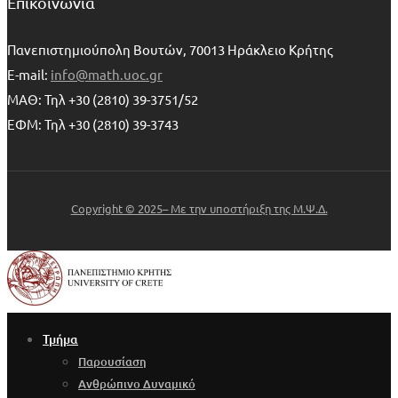
Επικοινωνία
Πανεπιστημιούπολη Βουτών, 70013 Ηράκλειο Κρήτης
E-mail:
info@math.uoc.gr
ΜΑΘ: Τηλ +30 (2810) 39-3751/52
ΕΦΜ: Τηλ +30 (2810) 39-3743
Copyright © 2025– Με την υποστήριξη της Μ.Ψ.Δ.
Τμήμα
Παρουσίαση
Ανθρώπινο Δυναμικό