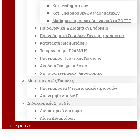
Κατ. Μαθηματικών
Κατ. Εφαρμοσμένων Μαθηματικών
Μαθήματα προσφερόμενα από τη ΣΘΕΤΕ
Παιδαγωγική & Διδακτική Επάρκεια
Προγράμματα Σπουδών Σύντομης Διάρκειας
Κατατακτήριες εξετάσεις
Το πρόγραμμα ERASMUS
Πρόγραμμα Πρακτικής Άσκησης
Ακαδημαϊκό ημερολόγιο
Χρήσιμα έγγραφα/πληροφορίες
Μεταπτυχιακές Σπουδές
Προγράμματα Μεταπτυχιακών Σπουδών
Απονεμηθέντα ΜΔΕ
Διδακτορικές Σπουδές
Διδακτορικό δίπλωμα
Λίστα Διδακτόρων
Έρευνα