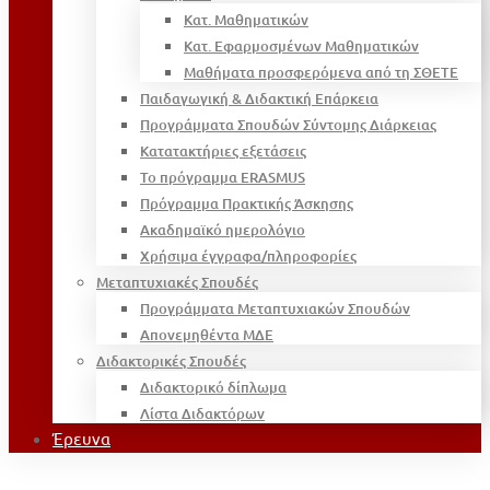
Κατ. Μαθηματικών
Κατ. Εφαρμοσμένων Μαθηματικών
Μαθήματα προσφερόμενα από τη ΣΘΕΤΕ
Παιδαγωγική & Διδακτική Επάρκεια
Προγράμματα Σπουδών Σύντομης Διάρκειας
Κατατακτήριες εξετάσεις
Το πρόγραμμα ERASMUS
Πρόγραμμα Πρακτικής Άσκησης
Ακαδημαϊκό ημερολόγιο
Χρήσιμα έγγραφα/πληροφορίες
Μεταπτυχιακές Σπουδές
Προγράμματα Μεταπτυχιακών Σπουδών
Απονεμηθέντα ΜΔΕ
Διδακτορικές Σπουδές
Διδακτορικό δίπλωμα
Λίστα Διδακτόρων
Έρευνα