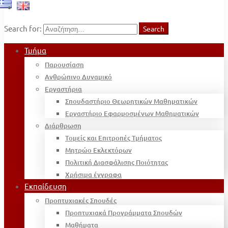
Search for:
Search
Τμήμα
Παρουσίαση
Ανθρώπινο Δυναμικό
Εργαστήρια
Σπουδαστήριο Θεωρητικών Μαθηματικών
Εργαστήριο Εφαρμοσμένων Μαθηματικών
Διάρθρωση
Τομείς και Επιτροπές Τμήματος
Μητρώο Εκλεκτόρων
Πολιτική Διασφάλισης Ποιότητας
Χρήσιμα έγγραφα
Εκπαίδευση
Προπτυχιακές Σπουδές
Προπτυχιακά Προγράμματα Σπουδών
Μαθήματα