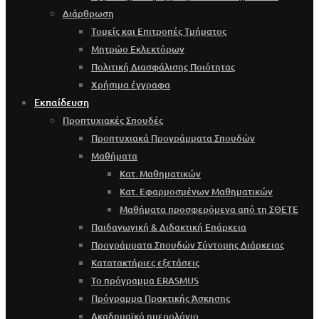
Διάρθρωση
Τομείς και Επιτροπές Τμήματος
Μητρώο Εκλεκτόρων
Πολιτική Διασφάλισης Ποιότητας
Χρήσιμα έγγραφα
Εκπαίδευση
Προπτυχιακές Σπουδές
Προπτυχιακά Προγράμματα Σπουδών
Μαθήματα
Κατ. Μαθηματικών
Κατ. Εφαρμοσμένων Μαθηματικών
Μαθήματα προσφερόμενα από τη ΣΘΕΤΕ
Παιδαγωγική & Διδακτική Επάρκεια
Προγράμματα Σπουδών Σύντομης Διάρκειας
Κατατακτήριες εξετάσεις
Το πρόγραμμα ERASMUS
Πρόγραμμα Πρακτικής Άσκησης
Ακαδημαϊκό ημερολόγιο