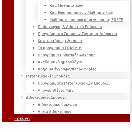
Κατ. Μαθηματικών
Κατ. Εφαρμοσμένων Μαθηματικών
Μαθήματα προσφερόμενα από τη ΣΘΕΤΕ
Παιδαγωγική & Διδακτική Επάρκεια
Προγράμματα Σπουδών Σύντομης Διάρκειας
Κατατακτήριες εξετάσεις
Το πρόγραμμα ERASMUS
Πρόγραμμα Πρακτικής Άσκησης
Ακαδημαϊκό ημερολόγιο
Χρήσιμα έγγραφα/πληροφορίες
Μεταπτυχιακές Σπουδές
Προγράμματα Μεταπτυχιακών Σπουδών
Απονεμηθέντα ΜΔΕ
Διδακτορικές Σπουδές
Διδακτορικό δίπλωμα
Λίστα Διδακτόρων
Έρευνα