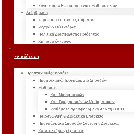
Εργαστήριο Εφαρμοσμένων Μαθηματικών
Διάρθρωση
Τομείς και Επιτροπές Τμήματος
Μητρώο Εκλεκτόρων
Πολιτική Διασφάλισης Ποιότητας
Χρήσιμα έγγραφα
Εκπαίδευση
Προπτυχιακές Σπουδές
Προπτυχιακά Προγράμματα Σπουδών
Μαθήματα
Κατ. Μαθηματικών
Κατ. Εφαρμοσμένων Μαθηματικών
Μαθήματα προσφερόμενα από τη ΣΘΕΤΕ
Παιδαγωγική & Διδακτική Επάρκεια
Προγράμματα Σπουδών Σύντομης Διάρκειας
Κατατακτήριες εξετάσεις