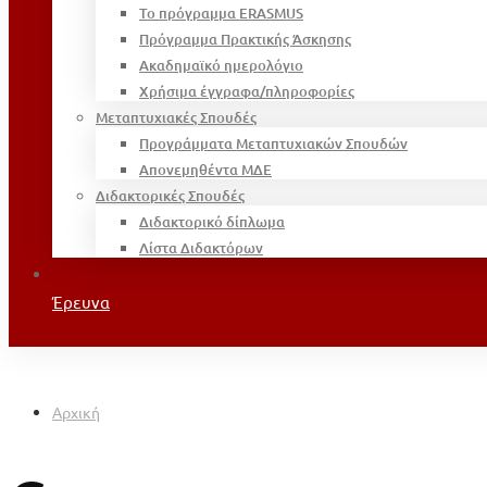
Το πρόγραμμα ERASMUS
Πρόγραμμα Πρακτικής Άσκησης
Ακαδημαϊκό ημερολόγιο
Χρήσιμα έγγραφα/πληροφορίες
Μεταπτυχιακές Σπουδές
Προγράμματα Μεταπτυχιακών Σπουδών
Απονεμηθέντα ΜΔΕ
Διδακτορικές Σπουδές
Διδακτορικό δίπλωμα
Λίστα Διδακτόρων
Έρευνα
Αρχική