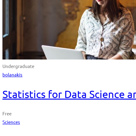
Undergraduate
bolanakis
Statistics for Data Science 
Free
Sciences