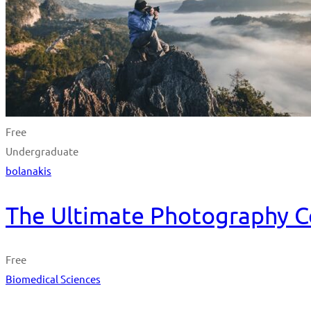
Free
Undergraduate
bolanakis
The Ultimate Photography C
Free
Biomedical Sciences