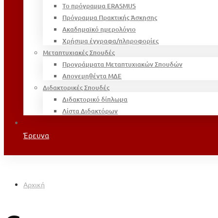
Το πρόγραμμα ERASMUS
Πρόγραμμα Πρακτικής Άσκησης
Ακαδημαϊκό ημερολόγιο
Χρήσιμα έγγραφα/πληροφορίες
Μεταπτυχιακές Σπουδές
Προγράμματα Μεταπτυχιακών Σπουδών
Απονεμηθέντα ΜΔΕ
Διδακτορικές Σπουδές
Διδακτορικό δίπλωμα
Λίστα Διδακτόρων
Έρευνα
Αρχική