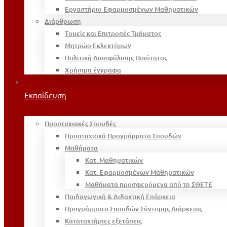
Εργαστήριο Εφαρμοσμένων Μαθηματικών
Διάρθρωση
Τομείς και Επιτροπές Τμήματος
Μητρώο Εκλεκτόρων
Πολιτική Διασφάλισης Ποιότητας
Χρήσιμα έγγραφα
Εκπαίδευση
Προπτυχιακές Σπουδές
Προπτυχιακά Προγράμματα Σπουδών
Μαθήματα
Κατ. Μαθηματικών
Κατ. Εφαρμοσμένων Μαθηματικών
Μαθήματα προσφερόμενα από τη ΣΘΕΤΕ
Παιδαγωγική & Διδακτική Επάρκεια
Προγράμματα Σπουδών Σύντομης Διάρκειας
Κατατακτήριες εξετάσεις