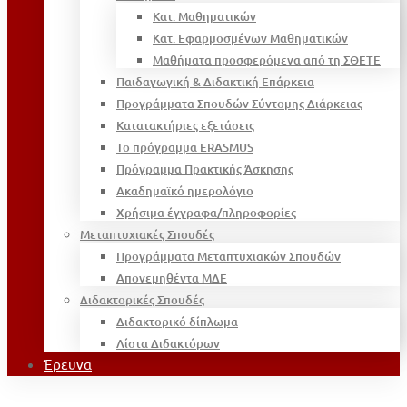
Κατ. Μαθηματικών
Κατ. Εφαρμοσμένων Μαθηματικών
Μαθήματα προσφερόμενα από τη ΣΘΕΤΕ
Παιδαγωγική & Διδακτική Επάρκεια
Προγράμματα Σπουδών Σύντομης Διάρκειας
Κατατακτήριες εξετάσεις
Το πρόγραμμα ERASMUS
Πρόγραμμα Πρακτικής Άσκησης
Ακαδημαϊκό ημερολόγιο
Χρήσιμα έγγραφα/πληροφορίες
Μεταπτυχιακές Σπουδές
Προγράμματα Μεταπτυχιακών Σπουδών
Απονεμηθέντα ΜΔΕ
Διδακτορικές Σπουδές
Διδακτορικό δίπλωμα
Λίστα Διδακτόρων
Έρευνα