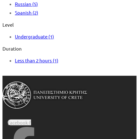
Russian
(5)
Spanish
(2)
Level
Undergraduate
(1)
Duration
Less than 2 hours
(1)
Facebook-f