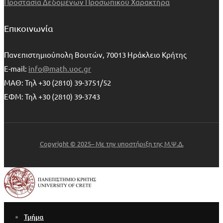
Προστασία Δεδομένων Προσωπικού Χαρακτήρα
Επικοινωνία
Πανεπιστημιούπολη Βουτών, 70013 Ηράκλειο Κρήτης
E-mail:
info@math.uoc.gr
ΜΑΘ: Τηλ +30 (2810) 39-3751/52
ΕΦΜ: Τηλ +30 (2810) 39-3743
Copyright © 2025– Με την υποστήριξη της Μ.Ψ.Δ.
Τμήμα