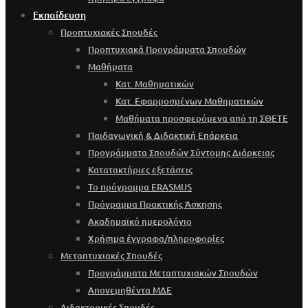
Εκπαίδευση
Προπτυχιακές Σπουδές
Προπτυχιακά Προγράμματα Σπουδών
Μαθήματα
Κατ. Μαθηματικών
Κατ. Εφαρμοσμένων Μαθηματικών
Μαθήματα προσφερόμενα από τη ΣΘΕΤΕ
Παιδαγωγική & Διδακτική Επάρκεια
Προγράμματα Σπουδών Σύντομης Διάρκειας
Κατατακτήριες εξετάσεις
Το πρόγραμμα ERASMUS
Πρόγραμμα Πρακτικής Άσκησης
Ακαδημαϊκό ημερολόγιο
Χρήσιμα έγγραφα/πληροφορίες
Μεταπτυχιακές Σπουδές
Προγράμματα Μεταπτυχιακών Σπουδών
Απονεμηθέντα ΜΔΕ
Διδακτορικές Σπουδές