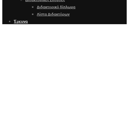
Διδακτορικό δίπλωμα
Λίστα Διδακτόρων
Έρευνα