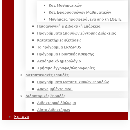
Κατ. Μαθηματικών
Κατ. Εφαρμοσμένων Μαθηματικών
Μαθήματα προσφερόμενα από τη ΣΘΕΤΕ
Παιδαγωγική & Διδακτική Επάρκεια
Προγράμματα Σπουδών Σύντομης Διάρκειας
Κατατακτήριες εξετάσεις
Το πρόγραμμα ERASMUS
Πρόγραμμα Πρακτικής Άσκησης
Ακαδημαϊκό ημερολόγιο
Χρήσιμα έγγραφα/πληροφορίες
Μεταπτυχιακές Σπουδές
Προγράμματα Μεταπτυχιακών Σπουδών
Απονεμηθέντα ΜΔΕ
Διδακτορικές Σπουδές
Διδακτορικό δίπλωμα
Λίστα Διδακτόρων
Έρευνα