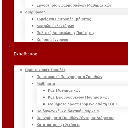
Εργαστήριο Εφαρμοσμένων Μαθηματικών
Διάρθρωση
Τομείς και Επιτροπές Τμήματος
Μητρώο Εκλεκτόρων
Πολιτική Διασφάλισης Ποιότητας
Χρήσιμα έγγραφα
Εκπαίδευση
Προπτυχιακές Σπουδές
Προπτυχιακά Προγράμματα Σπουδών
Μαθήματα
Κατ. Μαθηματικών
Κατ. Εφαρμοσμένων Μαθηματικών
Μαθήματα προσφερόμενα από τη ΣΘΕΤΕ
Παιδαγωγική & Διδακτική Επάρκεια
Προγράμματα Σπουδών Σύντομης Διάρκειας
Κατατακτήριες εξετάσεις