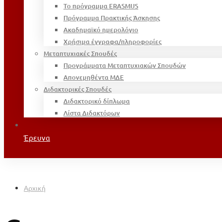
Το πρόγραμμα ERASMUS
Πρόγραμμα Πρακτικής Άσκησης
Ακαδημαϊκό ημερολόγιο
Χρήσιμα έγγραφα/πληροφορίες
Μεταπτυχιακές Σπουδές
Προγράμματα Μεταπτυχιακών Σπουδών
Απονεμηθέντα ΜΔΕ
Διδακτορικές Σπουδές
Διδακτορικό δίπλωμα
Λίστα Διδακτόρων
Έρευνα
Αρχική