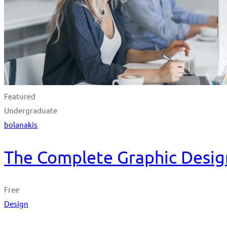
Featured
Undergraduate
bolanakis
The Complete Graphic Desig
Free
Design