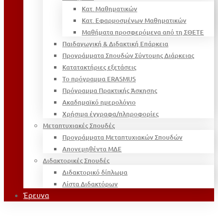
Κατ. Μαθηματικών
Κατ. Εφαρμοσμένων Μαθηματικών
Μαθήματα προσφερόμενα από τη ΣΘΕΤΕ
Παιδαγωγική & Διδακτική Επάρκεια
Προγράμματα Σπουδών Σύντομης Διάρκειας
Κατατακτήριες εξετάσεις
Το πρόγραμμα ERASMUS
Πρόγραμμα Πρακτικής Άσκησης
Ακαδημαϊκό ημερολόγιο
Χρήσιμα έγγραφα/πληροφορίες
Μεταπτυχιακές Σπουδές
Προγράμματα Μεταπτυχιακών Σπουδών
Απονεμηθέντα ΜΔΕ
Διδακτορικές Σπουδές
Διδακτορικό δίπλωμα
Λίστα Διδακτόρων
Έρευνα