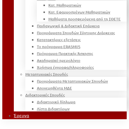
Κατ. Μαθηματικών
Κατ. Εφαρμοσμένων Μαθηματικών
Μαθήματα προσφερόμενα από τη ΣΘΕΤΕ
Παιδαγωγική & Διδακτική Επάρκεια
Προγράμματα Σπουδών Σύντομης Διάρκειας
Κατατακτήριες εξετάσεις
Το πρόγραμμα ERASMUS
Πρόγραμμα Πρακτικής Άσκησης
Ακαδημαϊκό ημερολόγιο
Χρήσιμα έγγραφα/πληροφορίες
Μεταπτυχιακές Σπουδές
Προγράμματα Μεταπτυχιακών Σπουδών
Απονεμηθέντα ΜΔΕ
Διδακτορικές Σπουδές
Διδακτορικό δίπλωμα
Λίστα Διδακτόρων
Έρευνα