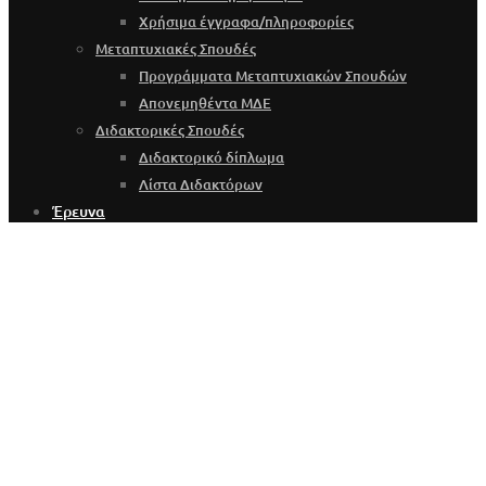
Χρήσιμα έγγραφα/πληροφορίες
Μεταπτυχιακές Σπουδές
Προγράμματα Μεταπτυχιακών Σπουδών
Απονεμηθέντα ΜΔΕ
Διδακτορικές Σπουδές
Διδακτορικό δίπλωμα
Λίστα Διδακτόρων
Έρευνα