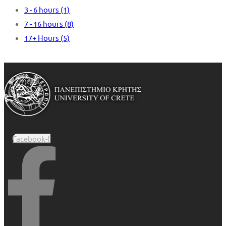
3 - 6 hours
(1)
7 - 16 hours
(8)
17+ Hours
(5)
Facebook-f