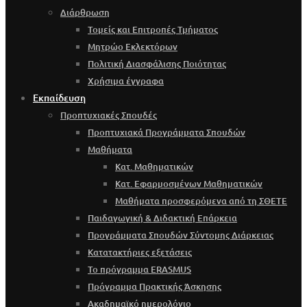
Διάρθρωση
Τομείς και Επιτροπές Τμήματος
Μητρώο Εκλεκτόρων
Πολιτική Διασφάλισης Ποιότητας
Χρήσιμα έγγραφα
Εκπαίδευση
Προπτυχιακές Σπουδές
Προπτυχιακά Προγράμματα Σπουδών
Μαθήματα
Κατ. Μαθηματικών
Κατ. Εφαρμοσμένων Μαθηματικών
Μαθήματα προσφερόμενα από τη ΣΘΕΤΕ
Παιδαγωγική & Διδακτική Επάρκεια
Προγράμματα Σπουδών Σύντομης Διάρκειας
Κατατακτήριες εξετάσεις
Το πρόγραμμα ERASMUS
Πρόγραμμα Πρακτικής Άσκησης
Ακαδημαϊκό ημερολόγιο