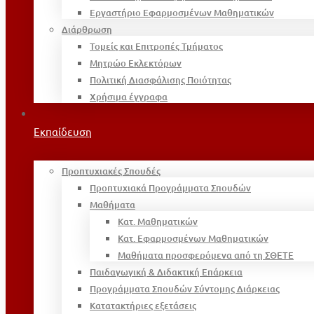
Εργαστήριο Εφαρμοσμένων Μαθηματικών
Διάρθρωση
Τομείς και Επιτροπές Τμήματος
Μητρώο Εκλεκτόρων
Πολιτική Διασφάλισης Ποιότητας
Χρήσιμα έγγραφα
Εκπαίδευση
Προπτυχιακές Σπουδές
Προπτυχιακά Προγράμματα Σπουδών
Μαθήματα
Κατ. Μαθηματικών
Κατ. Εφαρμοσμένων Μαθηματικών
Μαθήματα προσφερόμενα από τη ΣΘΕΤΕ
Παιδαγωγική & Διδακτική Επάρκεια
Προγράμματα Σπουδών Σύντομης Διάρκειας
Κατατακτήριες εξετάσεις