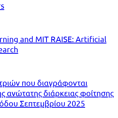
rs
ning and MIT RAISE: Artificial
search
τριών που διαγράφονται
ς ανώτατης διάρκειας φοίτησης
ριόδου Σεπτεμβρίου 2025