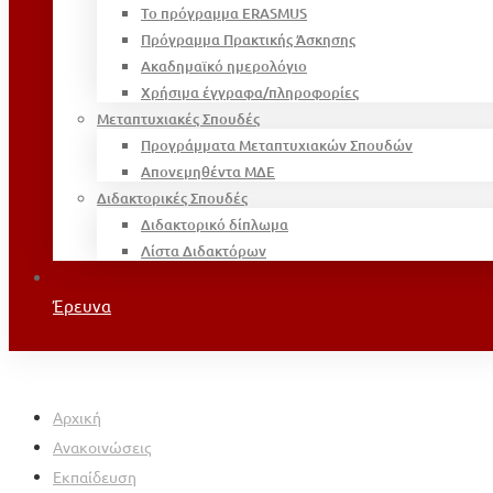
Το πρόγραμμα ERASMUS
Πρόγραμμα Πρακτικής Άσκησης
Ακαδημαϊκό ημερολόγιο
Χρήσιμα έγγραφα/πληροφορίες
Μεταπτυχιακές Σπουδές
Προγράμματα Μεταπτυχιακών Σπουδών
Απονεμηθέντα ΜΔΕ
Διδακτορικές Σπουδές
Διδακτορικό δίπλωμα
Λίστα Διδακτόρων
Έρευνα
Αρχική
Ανακοινώσεις
Εκπαίδευση