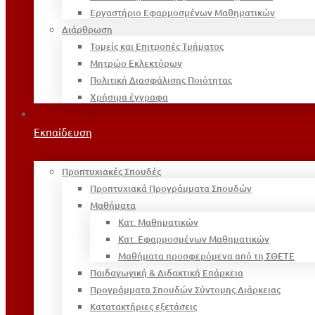
Εργαστήριο Εφαρμοσμένων Μαθηματικών
Διάρθρωση
Τομείς και Επιτροπές Τμήματος
Μητρώο Εκλεκτόρων
Πολιτική Διασφάλισης Ποιότητας
Χρήσιμα έγγραφα
Εκπαίδευση
Προπτυχιακές Σπουδές
Προπτυχιακά Προγράμματα Σπουδών
Μαθήματα
Κατ. Μαθηματικών
Κατ. Εφαρμοσμένων Μαθηματικών
Μαθήματα προσφερόμενα από τη ΣΘΕΤΕ
Παιδαγωγική & Διδακτική Επάρκεια
Προγράμματα Σπουδών Σύντομης Διάρκειας
Κατατακτήριες εξετάσεις