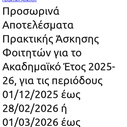
Προσωρινά
Προσωρινά
Αποτελέσματα
Αποτελέσματα
Πρακτικής
Πρακτικής Άσκησης
Άσκησης
Φοιτητών
Φοιτητών για το
για
Ακαδημαϊκό Έτος 2025-
το
26, για τις περιόδους
Ακαδημαϊκό
01/12/2025 έως
Έτος
28/02/2026 ή
2025-
01/03/2026 έως
26,