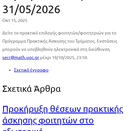
31/05/2026
για
Οκτ 15, 2025
τις
Δείτε το πρακτικό επιλογής φοιτητών/φοιτητριών για το
περιόδους
Πρόγραμμα Πρακτικής Άσκησης του Τμήματος. Ενστάσεις
01/12/2025
μπορούν να υποβληθούν ηλεκτρονικά στη διεύθυνση
secr@math.uoc.gr
μέχρι 19/10/2025, 23:59.
έως
Σχετικό έγγραφο
28/02/2026
Σχετικά Άρθρα
ή
01/03/2026
Προκήρυξη θέσεων πρακτικής
έως
άσκησης φοιτητών στο
31/05/2026