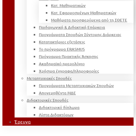
Κατ. Μαθηματικών
Κατ. Εφαρμοσμένων Μαθηματικών
Μαθήματα προσφερόμενα από τη ΣΘΕΤΕ
Παιδαγωγική & Διδακτική Επάρκεια
Προγράμματα Σπουδών Σύντομης Διάρκειας
Κατατακτήριες εξετάσεις
Το πρόγραμμα ERASMUS
Πρόγραμμα Πρακτικής Άσκησης
Ακαδημαϊκό ημερολόγιο
Χρήσιμα έγγραφα/πληροφορίες
Μεταπτυχιακές Σπουδές
Προγράμματα Μεταπτυχιακών Σπουδών
Απονεμηθέντα ΜΔΕ
Διδακτορικές Σπουδές
Διδακτορικό δίπλωμα
Λίστα Διδακτόρων
Έρευνα