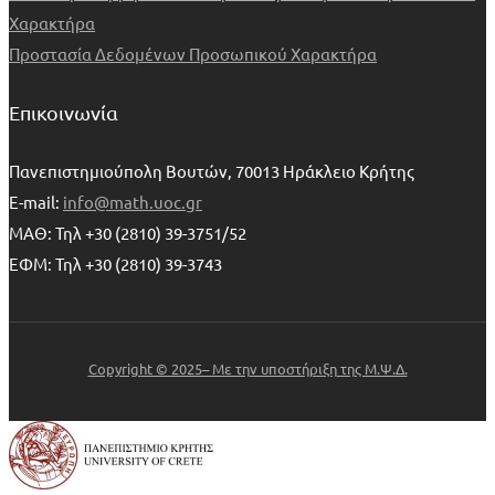
Χαρακτήρα
Προστασία Δεδομένων Προσωπικού Χαρακτήρα
Επικοινωνία
Πανεπιστημιούπολη Βουτών, 70013 Ηράκλειο Κρήτης
E-mail:
info@math.uoc.gr
ΜΑΘ: Τηλ +30 (2810) 39-3751/52
ΕΦΜ: Τηλ +30 (2810) 39-3743
Copyright © 2025– Με την υποστήριξη της Μ.Ψ.Δ.