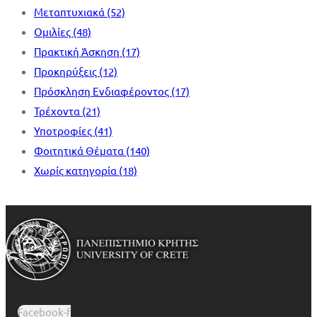
Μεταπτυχιακά
(52)
Ομιλίες
(48)
Πρακτική Άσκηση
(17)
Προκηρύξεις
(12)
Πρόσκληση Ενδιαφέροντος
(17)
Τρέχοντα
(21)
Υποτροφίες
(41)
Φοιτητικά Θέματα
(140)
Χωρίς κατηγορία
(18)
Facebook-f