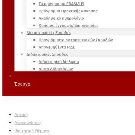
Το πρόγραμμα ERASMUS
Πρόγραμμα Πρακτικής Άσκησης
Ακαδημαϊκό ημερολόγιο
Χρήσιμα έγγραφα/πληροφορίες
Μεταπτυχιακές Σπουδές
Προγράμματα Μεταπτυχιακών Σπουδών
Απονεμηθέντα ΜΔΕ
Διδακτορικές Σπουδές
Διδακτορικό δίπλωμα
Λίστα Διδακτόρων
Έρευνα
Αρχική
Ανακοινώσεις
Φοιτητικά Θέματα