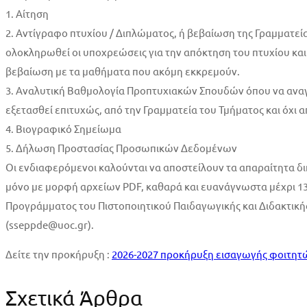
ΔΙΔΑΚΤΙΚΗΣ
1. Αίτηση
ΕΠΑΡΚΕΙΑΣ
2. Αντίγραφο πτυχίου / Διπλώματος, ή βεβαίωση της Γραμματεία
ολοκληρωθεί οι υποχρεώσεις για την απόκτηση του πτυχίου και
ΑΚΑΔΗΜΑΪΚΟΥ
βεβαίωση με τα μαθήματα που ακόμη εκκρεμούν.
3. Αναλυτική Βαθμολογία Προπτυχιακών Σπουδών όπου να αναγ
ΕΤΟΥΣ
εξετασθεί επιτυχώς, από την Γραμματεία του Τμήματος και όχι 
2026-
4. Βιογραφικό Σημείωμα
5. Δήλωση Προστασίας Προσωπικών Δεδομένων
2027
Οι ενδιαφερόμενοι καλούνται να αποστείλουν τα απαραίτητα δι
(ΧΕΙΜΕΡΙΝΟ
μόνο με μορφή αρχείων PDF, καθαρά και ευανάγνωστα μέχρι 13
Προγράμματος του Πιστοποιητικού Παιδαγωγικής κ
ΕΞΑΜΗΝΟ)
(sseppde@uoc.gr).
Δείτε την προκήρυξη :
2026-2027 προκήρυξη εισαγωγής φοιτητών
Σχετικά Άρθρα