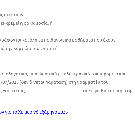
ς ότι έχουν
 εκκρεμεί η ορκωμοσία, ή
ράφονται και όλα τα παιδαγωγικά μαθήματα που έχουν
από την καρτέλα του φοιτητή
καιολογητικά, αποκλειστικά με ηλεκτρονικό ταχυδρομείο και
/07/2026 (δεν δίνεται παράταση) στη γραμματέα του
αι Διδακτικής Επάρκειας, κα Σόφη Βισκαδουράκη,
 για το Χειμερινό εξάμηνο 2026