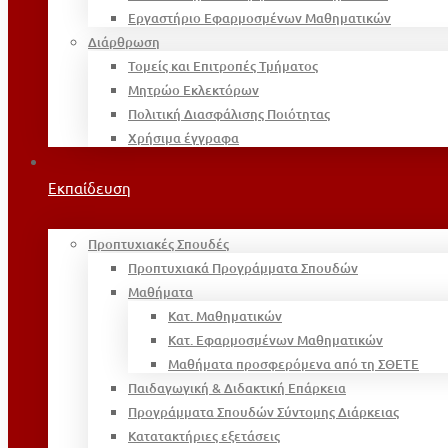
Εργαστήριο Εφαρμοσμένων Μαθηματικών
Διάρθρωση
Τομείς και Επιτροπές Τμήματος
Μητρώο Εκλεκτόρων
Πολιτική Διασφάλισης Ποιότητας
Χρήσιμα έγγραφα
Εκπαίδευση
Προπτυχιακές Σπουδές
Προπτυχιακά Προγράμματα Σπουδών
Μαθήματα
Κατ. Μαθηματικών
Κατ. Εφαρμοσμένων Μαθηματικών
Μαθήματα προσφερόμενα από τη ΣΘΕΤΕ
Παιδαγωγική & Διδακτική Επάρκεια
Προγράμματα Σπουδών Σύντομης Διάρκειας
Κατατακτήριες εξετάσεις