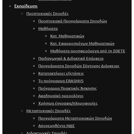
Εκπαίδευση
Προπτυχιακές Σπουδές
Προπτυχιακά Προγράμματα Σπουδών
Μαθήματα
Κατ. Μαθηματικών
Κατ. Εφαρμοσμένων Μαθηματικών
Μαθήματα προσφερόμενα από τη ΣΘΕΤΕ
Παιδαγωγική & Διδακτική Επάρκεια
Προγράμματα Σπουδών Σύντομης Διάρκειας
Κατατακτήριες εξετάσεις
Το πρόγραμμα ERASMUS
Πρόγραμμα Πρακτικής Άσκησης
Ακαδημαϊκό ημερολόγιο
Χρήσιμα έγγραφα/πληροφορίες
Μεταπτυχιακές Σπουδές
Προγράμματα Μεταπτυχιακών Σπουδών
Απονεμηθέντα ΜΔΕ
Διδακτορικές Σπουδές