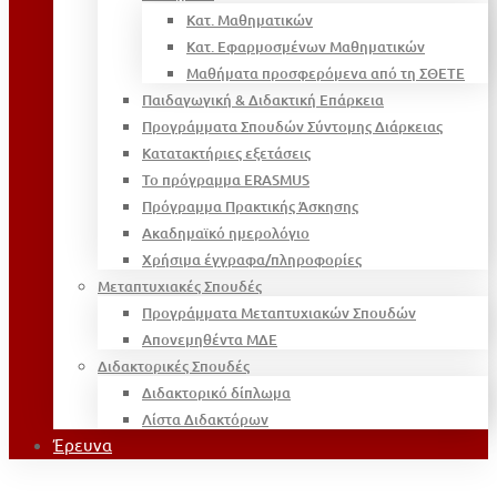
Κατ. Μαθηματικών
Κατ. Εφαρμοσμένων Μαθηματικών
Μαθήματα προσφερόμενα από τη ΣΘΕΤΕ
Παιδαγωγική & Διδακτική Επάρκεια
Προγράμματα Σπουδών Σύντομης Διάρκειας
Κατατακτήριες εξετάσεις
Το πρόγραμμα ERASMUS
Πρόγραμμα Πρακτικής Άσκησης
Ακαδημαϊκό ημερολόγιο
Χρήσιμα έγγραφα/πληροφορίες
Μεταπτυχιακές Σπουδές
Προγράμματα Μεταπτυχιακών Σπουδών
Απονεμηθέντα ΜΔΕ
Διδακτορικές Σπουδές
Διδακτορικό δίπλωμα
Λίστα Διδακτόρων
Έρευνα