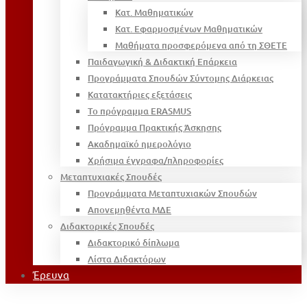
Κατ. Μαθηματικών
Κατ. Εφαρμοσμένων Μαθηματικών
Μαθήματα προσφερόμενα από τη ΣΘΕΤΕ
Παιδαγωγική & Διδακτική Επάρκεια
Προγράμματα Σπουδών Σύντομης Διάρκειας
Κατατακτήριες εξετάσεις
Το πρόγραμμα ERASMUS
Πρόγραμμα Πρακτικής Άσκησης
Ακαδημαϊκό ημερολόγιο
Χρήσιμα έγγραφα/πληροφορίες
Μεταπτυχιακές Σπουδές
Προγράμματα Μεταπτυχιακών Σπουδών
Απονεμηθέντα ΜΔΕ
Διδακτορικές Σπουδές
Διδακτορικό δίπλωμα
Λίστα Διδακτόρων
Έρευνα