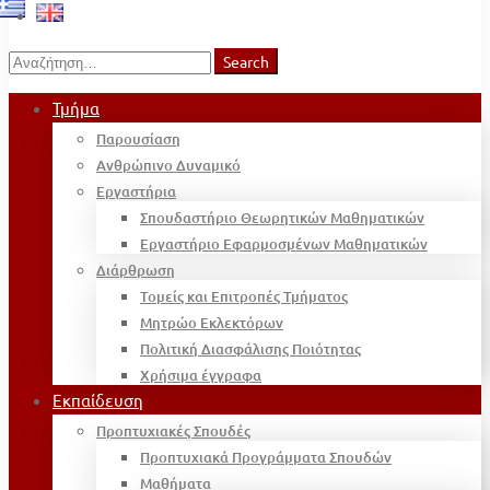
Search
Search
for:
Τμήμα
Παρουσίαση
Ανθρώπινο Δυναμικό
Εργαστήρια
Σπουδαστήριο Θεωρητικών Μαθηματικών
Εργαστήριο Εφαρμοσμένων Μαθηματικών
Διάρθρωση
Τομείς και Επιτροπές Τμήματος
Μητρώο Εκλεκτόρων
Πολιτική Διασφάλισης Ποιότητας
Χρήσιμα έγγραφα
Εκπαίδευση
Προπτυχιακές Σπουδές
Προπτυχιακά Προγράμματα Σπουδών
Μαθήματα