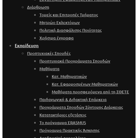
Διάρθρωση
Τομείς και Επιτροπές Τμήματος
Μητρώο Εκλεκτόρων
Πολιτική Διασφάλισης Ποιότητας
Χρήσιμα έγγραφα
Εκπαίδευση
Προπτυχιακές Σπουδές
Προπτυχιακά Προγράμματα Σπουδών
Μαθήματα
Κατ. Μαθηματικών
Κατ. Εφαρμοσμένων Μαθηματικών
Μαθήματα προσφερόμενα από τη ΣΘΕΤΕ
Παιδαγωγική & Διδακτική Επάρκεια
Προγράμματα Σπουδών Σύντομης Διάρκειας
Κατατακτήριες εξετάσεις
Το πρόγραμμα ERASMUS
Πρόγραμμα Πρακτικής Άσκησης