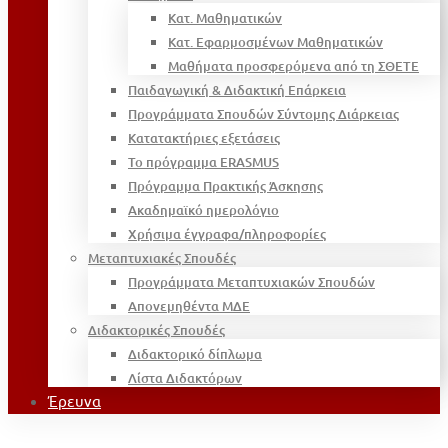
Κατ. Μαθηματικών
Κατ. Εφαρμοσμένων Μαθηματικών
Μαθήματα προσφερόμενα από τη ΣΘΕΤΕ
Παιδαγωγική & Διδακτική Επάρκεια
Προγράμματα Σπουδών Σύντομης Διάρκειας
Κατατακτήριες εξετάσεις
Το πρόγραμμα ERASMUS
Πρόγραμμα Πρακτικής Άσκησης
Ακαδημαϊκό ημερολόγιο
Χρήσιμα έγγραφα/πληροφορίες
Μεταπτυχιακές Σπουδές
Προγράμματα Μεταπτυχιακών Σπουδών
Απονεμηθέντα ΜΔΕ
Διδακτορικές Σπουδές
Διδακτορικό δίπλωμα
Λίστα Διδακτόρων
Έρευνα