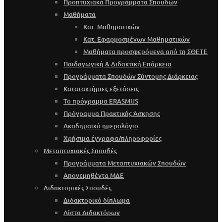
Προπτυχιακά Προγράμματα Σπουδών
Μαθήματα
Κατ. Μαθηματικών
Κατ. Εφαρμοσμένων Μαθηματικών
Μαθήματα προσφερόμενα από τη ΣΘΕΤΕ
Παιδαγωγική & Διδακτική Επάρκεια
Προγράμματα Σπουδών Σύντομης Διάρκειας
Κατατακτήριες εξετάσεις
Το πρόγραμμα ERASMUS
Πρόγραμμα Πρακτικής Άσκησης
Ακαδημαϊκό ημερολόγιο
Χρήσιμα έγγραφα/πληροφορίες
Μεταπτυχιακές Σπουδές
Προγράμματα Μεταπτυχιακών Σπουδών
Απονεμηθέντα ΜΔΕ
Διδακτορικές Σπουδές
Διδακτορικό δίπλωμα
Λίστα Διδακτόρων