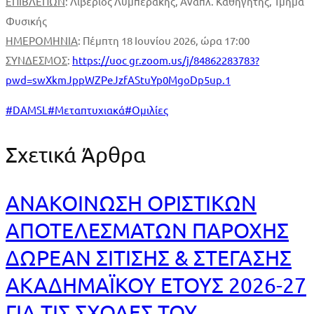
ΕΠΙΒΛΕΠΩΝ
: Λιβέριος Λυμπεράκης, Αναπλ. Καθηγητής, Τμήμα
Φυσικής
ΗΜΕΡΟΜΗΝΙΑ
: Πέμπτη 18 Ιουνίου 2026, ώρα 17:00
ΣΥΝΔΕΣΜΟΣ
:
https://uoc gr.zoom.us/j/84862283783?
pwd=swXkmJppWZPeJzfAStuYp0MgoDp5up.1
#
DAMSL
#
Μεταπτυχιακά
#
Ομιλίες
Σχετικά Άρθρα
ΑΝΑΚΟΙΝΩΣΗ ΟΡΙΣΤΙΚΩΝ
ΑΠΟΤΕΛΕΣΜΑΤΩΝ ΠΑΡΟΧΗΣ
ΔΩΡΕΑΝ ΣΙΤΙΣΗΣ & ΣΤΕΓΑΣΗΣ
ΑΚΑΔΗΜΑΪΚΟΥ ΕΤΟΥΣ 2026-27
ΓΙΑ ΤΙΣ ΣΧΟΛΕΣ ΤΟΥ