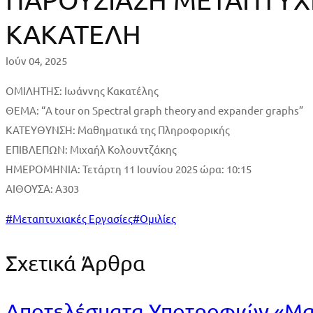
ΜΕΤΑΠΤΥΧΙΑΚΗΣ
ΚΑΚΑΤΕΛΗ
ΕΡΓΑΣΙΑΣ
Ιούν 04, 2025
ΙΩΑΝΝΗ
ΟΜΙΛΗΤΗΣ: Ιωάννης Κακατέλης
ΚΑΚΑΤΕΛΗ
ΘΕΜΑ: “A tour on Spectral graph theory and expander graphs”
ΚΑΤΕΥΘΥΝΣΗ: Μαθηματικά της Πληροφορικής
ΕΠΙΒΛΕΠΩΝ: Μιχαήλ Κολουντζάκης
ΗΜΕΡΟΜΗΝΙΑ: Τετάρτη 11 Ιουνίου 2025 ώρα: 10:15
ΑΙΘΟΥΣΑ: Α303
#
Μεταπτυχιακές Εργασίες
#
Ομιλίες
Σχετικά Άρθρα
Αποτελέσματα Υποτροφιών «Μαρ