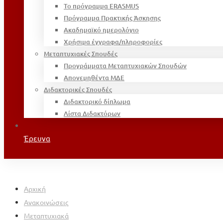
Το πρόγραμμα ERASMUS
Πρόγραμμα Πρακτικής Άσκησης
Ακαδημαϊκό ημερολόγιο
Χρήσιμα έγγραφα/πληροφορίες
Μεταπτυχιακές Σπουδές
Προγράμματα Μεταπτυχιακών Σπουδών
Απονεμηθέντα ΜΔΕ
Διδακτορικές Σπουδές
Διδακτορικό δίπλωμα
Λίστα Διδακτόρων
Έρευνα
Αρχική
Ανακοινώσεις
Μεταπτυχιακά