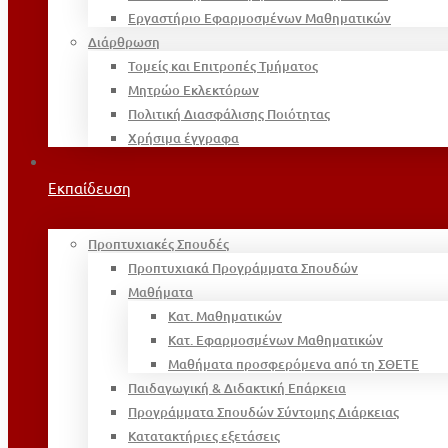
Εργαστήριο Εφαρμοσμένων Μαθηματικών
Διάρθρωση
Τομείς και Επιτροπές Τμήματος
Μητρώο Εκλεκτόρων
Πολιτική Διασφάλισης Ποιότητας
Χρήσιμα έγγραφα
Εκπαίδευση
Προπτυχιακές Σπουδές
Προπτυχιακά Προγράμματα Σπουδών
Μαθήματα
Κατ. Μαθηματικών
Κατ. Εφαρμοσμένων Μαθηματικών
Μαθήματα προσφερόμενα από τη ΣΘΕΤΕ
Παιδαγωγική & Διδακτική Επάρκεια
Προγράμματα Σπουδών Σύντομης Διάρκειας
Κατατακτήριες εξετάσεις