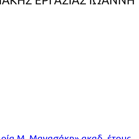
ία Μ. Μανασάκη» ακαδ. έτους