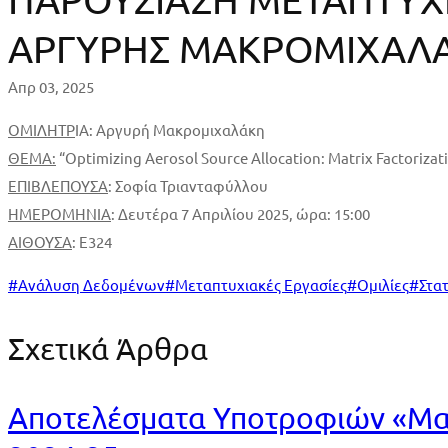
ΜΕΤΑΠΤΥΧΙΑΚΗΣ
ΑΡΓΥΡΗΣ ΜΑΚΡΟΜΙΧΑΛ
ΕΡΓΑΣΙΑΣ
Απρ 03, 2025
ΑΡΓΥΡΗΣ
ΟΜΙΛΗΤΡ
ΙΑ: Αργυρή Μακρομιχαλάκη
ΜΑΚΡΟΜΙΧΑΛΑΚΗ
ΘΕΜΑ
:
“Optimizing Aerosol Source Allocation: Matrix Factoriza
ΕΠΙΒΛΕΠΟΥΣΑ
: Σοφία Τριανταφύλλου
ΗΜΕΡΟΜΗΝΙΑ
: Δευτέρα 7 Απριλίου 2025, ώρα: 15:00
ΑΙΘΟΥΣΑ
: Ε324
#
Ανάλυση Δεδομένων
#
Μεταπτυχιακές Εργασίες
#
Ομιλίες
#
Στατ
Σχετικά Άρθρα
Αποτελέσματα Υποτροφιών «Μαρ