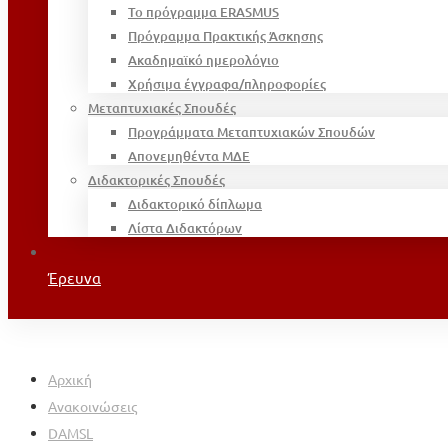
Το πρόγραμμα ERASMUS
Πρόγραμμα Πρακτικής Άσκησης
Ακαδημαϊκό ημερολόγιο
Χρήσιμα έγγραφα/πληροφορίες
Μεταπτυχιακές Σπουδές
Προγράμματα Μεταπτυχιακών Σπουδών
Απονεμηθέντα ΜΔΕ
Διδακτορικές Σπουδές
Διδακτορικό δίπλωμα
Λίστα Διδακτόρων
Έρευνα
Αρχική
Ανακοινώσεις
DAMSL