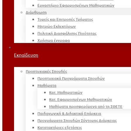
Εργαστήριο Εφαρμοσμένων Μαθηματικών
Διάρθρωση
Τομείς και Επιτροπές Τμήματος
Μητρώο Εκλεκτόρων
Πολιτική Διασφάλισης Ποιότητας
Χρήσιμα έγγραφα
Εκπαίδευση
Προπτυχιακές Σπουδές
Προπτυχιακά Προγράμματα Σπουδών
Μαθήματα
Κατ. Μαθηματικών
Κατ. Εφαρμοσμένων Μαθηματικών
Μαθήματα προσφερόμενα από τη ΣΘΕΤΕ
Παιδαγωγική & Διδακτική Επάρκεια
Προγράμματα Σπουδών Σύντομης Διάρκειας
Κατατακτήριες εξετάσεις