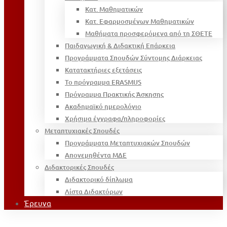
Κατ. Μαθηματικών
Κατ. Εφαρμοσμένων Μαθηματικών
Μαθήματα προσφερόμενα από τη ΣΘΕΤΕ
Παιδαγωγική & Διδακτική Επάρκεια
Προγράμματα Σπουδών Σύντομης Διάρκειας
Κατατακτήριες εξετάσεις
Το πρόγραμμα ERASMUS
Πρόγραμμα Πρακτικής Άσκησης
Ακαδημαϊκό ημερολόγιο
Χρήσιμα έγγραφα/πληροφορίες
Μεταπτυχιακές Σπουδές
Προγράμματα Μεταπτυχιακών Σπουδών
Απονεμηθέντα ΜΔΕ
Διδακτορικές Σπουδές
Διδακτορικό δίπλωμα
Λίστα Διδακτόρων
Έρευνα