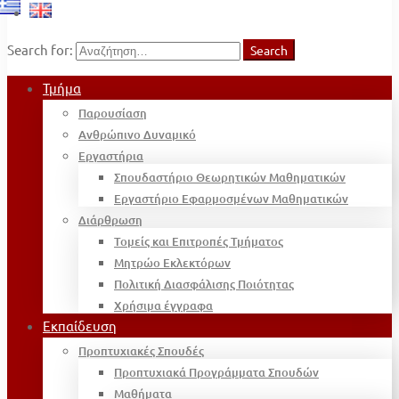
Search for:
Search
Τμήμα
Παρουσίαση
Ανθρώπινο Δυναμικό
Εργαστήρια
Σπουδαστήριο Θεωρητικών Μαθηματικών
Εργαστήριο Εφαρμοσμένων Μαθηματικών
Διάρθρωση
Τομείς και Επιτροπές Τμήματος
Μητρώο Εκλεκτόρων
Πολιτική Διασφάλισης Ποιότητας
Χρήσιμα έγγραφα
Εκπαίδευση
Προπτυχιακές Σπουδές
Προπτυχιακά Προγράμματα Σπουδών
Μαθήματα