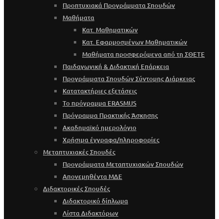
Προπτυχιακά Προγράμματα Σπουδών
Μαθήματα
Κατ. Μαθηματικών
Κατ. Εφαρμοσμένων Μαθηματικών
Μαθήματα προσφερόμενα από τη ΣΘΕΤΕ
Παιδαγωγική & Διδακτική Επάρκεια
Προγράμματα Σπουδών Σύντομης Διάρκειας
Κατατακτήριες εξετάσεις
Το πρόγραμμα ERASMUS
Πρόγραμμα Πρακτικής Άσκησης
Ακαδημαϊκό ημερολόγιο
Χρήσιμα έγγραφα/πληροφορίες
Μεταπτυχιακές Σπουδές
Προγράμματα Μεταπτυχιακών Σπουδών
Απονεμηθέντα ΜΔΕ
Διδακτορικές Σπουδές
Διδακτορικό δίπλωμα
Λίστα Διδακτόρων