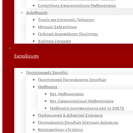
Εργαστήριο Εφαρμοσμένων Μαθηματικών
Διάρθρωση
Τομείς και Επιτροπές Τμήματος
Μητρώο Εκλεκτόρων
Πολιτική Διασφάλισης Ποιότητας
Χρήσιμα έγγραφα
Εκπαίδευση
Προπτυχιακές Σπουδές
Προπτυχιακά Προγράμματα Σπουδών
Μαθήματα
Κατ. Μαθηματικών
Κατ. Εφαρμοσμένων Μαθηματικών
Μαθήματα προσφερόμενα από τη ΣΘΕΤΕ
Παιδαγωγική & Διδακτική Επάρκεια
Προγράμματα Σπουδών Σύντομης Διάρκειας
Κατατακτήριες εξετάσεις