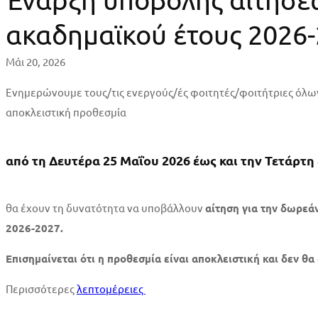
υποβολής
ακαδημαϊκού έτους 2026
αιτήσεων
Μάι 20, 2026
για
Ενημερώνουμε τους/τις ενεργούς/ές φοιτητές/φοιτήτριες όλω
σίτιση
αποκλειστική προθεσμία
και
στέγαση
από τη Δευτέρα 25 Μαΐου 2026 έως και την Τετάρτη
ακαδημαϊκού
θα έχουν τη δυνατότητα να υποβάλλουν
αίτηση για την δωρεά
έτους
2026-2027.
2026-
Επισημαίνεται ότι η προθεσμία είναι αποκλειστική και δεν θ
2027
Περισσότερες
λεπτομέρειες