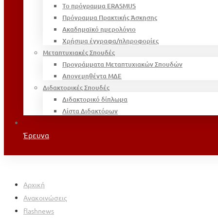
Το πρόγραμμα ERASMUS
Πρόγραμμα Πρακτικής Άσκησης
Ακαδημαϊκό ημερολόγιο
Χρήσιμα έγγραφα/πληροφορίες
Μεταπτυχιακές Σπουδές
Προγράμματα Μεταπτυχιακών Σπουδών
Απονεμηθέντα ΜΔΕ
Διδακτορικές Σπουδές
Διδακτορικό δίπλωμα
Λίστα Διδακτόρων
Έρευνα
Αρχική
Ανακοινώσεις
flashnews