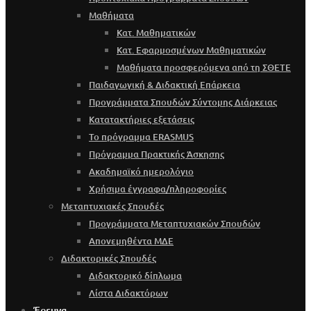
Μαθήματα
Κατ. Μαθηματικών
Κατ. Εφαρμοσμένων Μαθηματικών
Μαθήματα προσφερόμενα από τη ΣΘΕΤΕ
Παιδαγωγική & Διδακτική Επάρκεια
Προγράμματα Σπουδών Σύντομης Διάρκειας
Κατατακτήριες εξετάσεις
Το πρόγραμμα ERASMUS
Πρόγραμμα Πρακτικής Άσκησης
Ακαδημαϊκό ημερολόγιο
Χρήσιμα έγγραφα/πληροφορίες
Μεταπτυχιακές Σπουδές
Προγράμματα Μεταπτυχιακών Σπουδών
Απονεμηθέντα ΜΔΕ
Διδακτορικές Σπουδές
Διδακτορικό δίπλωμα
Λίστα Διδακτόρων
Έρευνα