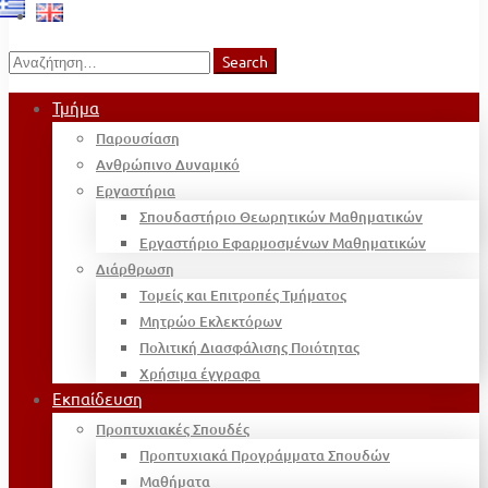
Search
Search
for:
Τμήμα
Παρουσίαση
Ανθρώπινο Δυναμικό
Εργαστήρια
Σπουδαστήριο Θεωρητικών Μαθηματικών
Εργαστήριο Εφαρμοσμένων Μαθηματικών
Διάρθρωση
Τομείς και Επιτροπές Τμήματος
Μητρώο Εκλεκτόρων
Πολιτική Διασφάλισης Ποιότητας
Χρήσιμα έγγραφα
Εκπαίδευση
Προπτυχιακές Σπουδές
Προπτυχιακά Προγράμματα Σπουδών
Μαθήματα