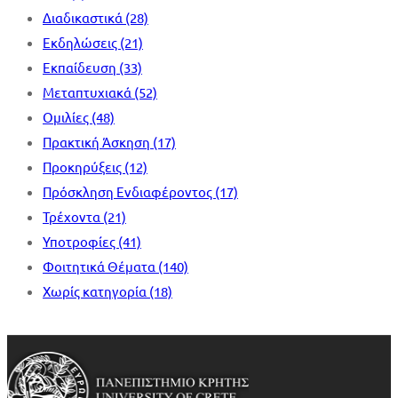
Διαδικαστικά
(28)
Εκδηλώσεις
(21)
Εκπαίδευση
(33)
Μεταπτυχιακά
(52)
Ομιλίες
(48)
Πρακτική Άσκηση
(17)
Προκηρύξεις
(12)
Πρόσκληση Ενδιαφέροντος
(17)
Τρέχοντα
(21)
Υποτροφίες
(41)
Φοιτητικά Θέματα
(140)
Χωρίς κατηγορία
(18)