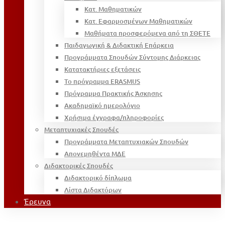
Κατ. Μαθηματικών
Κατ. Εφαρμοσμένων Μαθηματικών
Μαθήματα προσφερόμενα από τη ΣΘΕΤΕ
Παιδαγωγική & Διδακτική Επάρκεια
Προγράμματα Σπουδών Σύντομης Διάρκειας
Κατατακτήριες εξετάσεις
Το πρόγραμμα ERASMUS
Πρόγραμμα Πρακτικής Άσκησης
Ακαδημαϊκό ημερολόγιο
Χρήσιμα έγγραφα/πληροφορίες
Μεταπτυχιακές Σπουδές
Προγράμματα Μεταπτυχιακών Σπουδών
Απονεμηθέντα ΜΔΕ
Διδακτορικές Σπουδές
Διδακτορικό δίπλωμα
Λίστα Διδακτόρων
Έρευνα