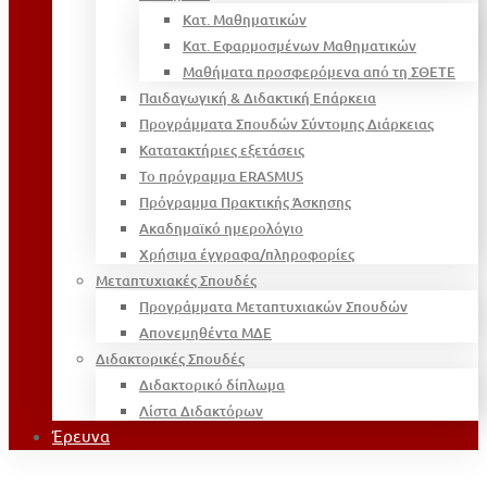
Κατ. Μαθηματικών
Κατ. Εφαρμοσμένων Μαθηματικών
Μαθήματα προσφερόμενα από τη ΣΘΕΤΕ
Παιδαγωγική & Διδακτική Επάρκεια
Προγράμματα Σπουδών Σύντομης Διάρκειας
Κατατακτήριες εξετάσεις
Το πρόγραμμα ERASMUS
Πρόγραμμα Πρακτικής Άσκησης
Ακαδημαϊκό ημερολόγιο
Χρήσιμα έγγραφα/πληροφορίες
Μεταπτυχιακές Σπουδές
Προγράμματα Μεταπτυχιακών Σπουδών
Απονεμηθέντα ΜΔΕ
Διδακτορικές Σπουδές
Διδακτορικό δίπλωμα
Λίστα Διδακτόρων
Έρευνα