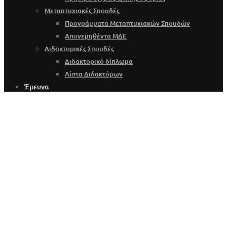
Μεταπτυχιακές Σπουδές
Προγράμματα Μεταπτυχιακών Σπουδών
Απονεμηθέντα ΜΔΕ
Διδακτορικές Σπουδές
Διδακτορικό δίπλωμα
Λίστα Διδακτόρων
Έρευνα