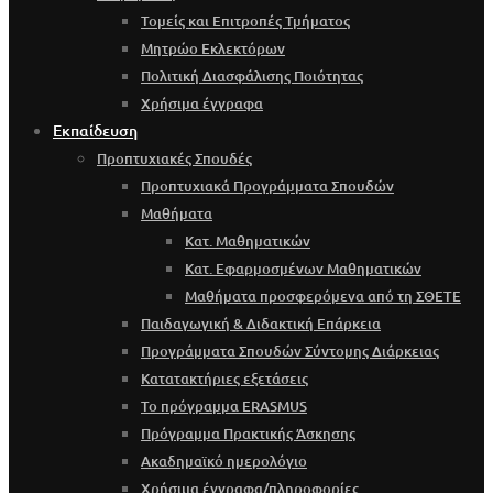
Τομείς και Επιτροπές Τμήματος
Μητρώο Εκλεκτόρων
Πολιτική Διασφάλισης Ποιότητας
Χρήσιμα έγγραφα
Εκπαίδευση
Προπτυχιακές Σπουδές
Προπτυχιακά Προγράμματα Σπουδών
Μαθήματα
Κατ. Μαθηματικών
Κατ. Εφαρμοσμένων Μαθηματικών
Μαθήματα προσφερόμενα από τη ΣΘΕΤΕ
Παιδαγωγική & Διδακτική Επάρκεια
Προγράμματα Σπουδών Σύντομης Διάρκειας
Κατατακτήριες εξετάσεις
Το πρόγραμμα ERASMUS
Πρόγραμμα Πρακτικής Άσκησης
Ακαδημαϊκό ημερολόγιο
Χρήσιμα έγγραφα/πληροφορίες