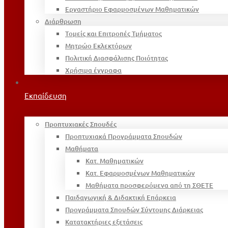
Εργαστήριο Εφαρμοσμένων Μαθηματικών
Διάρθρωση
Τομείς και Επιτροπές Τμήματος
Μητρώο Εκλεκτόρων
Πολιτική Διασφάλισης Ποιότητας
Χρήσιμα έγγραφα
Εκπαίδευση
Προπτυχιακές Σπουδές
Προπτυχιακά Προγράμματα Σπουδών
Μαθήματα
Κατ. Μαθηματικών
Κατ. Εφαρμοσμένων Μαθηματικών
Μαθήματα προσφερόμενα από τη ΣΘΕΤΕ
Παιδαγωγική & Διδακτική Επάρκεια
Προγράμματα Σπουδών Σύντομης Διάρκειας
Κατατακτήριες εξετάσεις