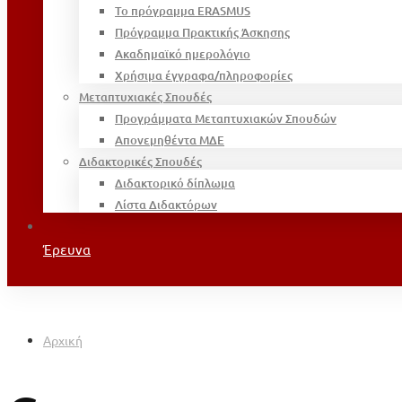
Το πρόγραμμα ERASMUS
Πρόγραμμα Πρακτικής Άσκησης
Ακαδημαϊκό ημερολόγιο
Χρήσιμα έγγραφα/πληροφορίες
Μεταπτυχιακές Σπουδές
Προγράμματα Μεταπτυχιακών Σπουδών
Απονεμηθέντα ΜΔΕ
Διδακτορικές Σπουδές
Διδακτορικό δίπλωμα
Λίστα Διδακτόρων
Έρευνα
Αρχική