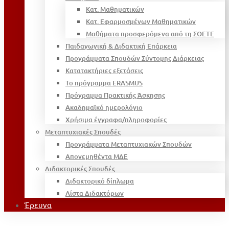
Κατ. Μαθηματικών
Κατ. Εφαρμοσμένων Μαθηματικών
Μαθήματα προσφερόμενα από τη ΣΘΕΤΕ
Παιδαγωγική & Διδακτική Επάρκεια
Προγράμματα Σπουδών Σύντομης Διάρκειας
Κατατακτήριες εξετάσεις
Το πρόγραμμα ERASMUS
Πρόγραμμα Πρακτικής Άσκησης
Ακαδημαϊκό ημερολόγιο
Χρήσιμα έγγραφα/πληροφορίες
Μεταπτυχιακές Σπουδές
Προγράμματα Μεταπτυχιακών Σπουδών
Απονεμηθέντα ΜΔΕ
Διδακτορικές Σπουδές
Διδακτορικό δίπλωμα
Λίστα Διδακτόρων
Έρευνα