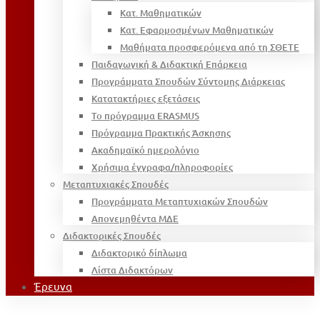
Κατ. Μαθηματικών
Κατ. Εφαρμοσμένων Μαθηματικών
Μαθήματα προσφερόμενα από τη ΣΘΕΤΕ
Παιδαγωγική & Διδακτική Επάρκεια
Προγράμματα Σπουδών Σύντομης Διάρκειας
Κατατακτήριες εξετάσεις
Το πρόγραμμα ERASMUS
Πρόγραμμα Πρακτικής Άσκησης
Ακαδημαϊκό ημερολόγιο
Χρήσιμα έγγραφα/πληροφορίες
Μεταπτυχιακές Σπουδές
Προγράμματα Μεταπτυχιακών Σπουδών
Απονεμηθέντα ΜΔΕ
Διδακτορικές Σπουδές
Διδακτορικό δίπλωμα
Λίστα Διδακτόρων
Έρευνα