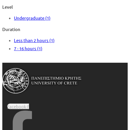
Level
Undergraduate
(1)
Duration
Less than 2 hours
(1)
7 - 16 hours
(1)
Facebook-f