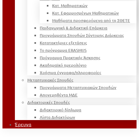
Κατ. Μαθηματικών
Κατ. Εφαρμοσμένων Μαθηματικών
Μαθήματα προσφερόμενα από τη ΣΘΕΤΕ
Παιδαγωγική & Διδακτική Επάρκεια
Προγράμματα Σπουδών Σύντομης Διάρκειας
Κατατακτήριες εξετάσεις
Το πρόγραμμα ERASMUS
Πρόγραμμα Πρακτικής Άσκησης
Ακαδημαϊκό ημερολόγιο
Χρήσιμα έγγραφα/πληροφορίες
Μεταπτυχιακές Σπουδές
Προγράμματα Μεταπτυχιακών Σπουδών
Απονεμηθέντα ΜΔΕ
Διδακτορικές Σπουδές
Διδακτορικό δίπλωμα
Λίστα Διδακτόρων
Έρευνα