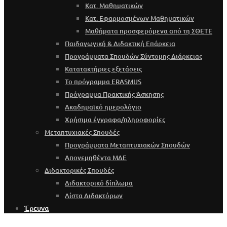
Κατ. Μαθηματικών
Κατ. Εφαρμοσμένων Μαθηματικών
Μαθήματα προσφερόμενα από τη ΣΘΕΤΕ
Παιδαγωγική & Διδακτική Επάρκεια
Προγράμματα Σπουδών Σύντομης Διάρκειας
Κατατακτήριες εξετάσεις
Το πρόγραμμα ERASMUS
Πρόγραμμα Πρακτικής Άσκησης
Ακαδημαϊκό ημερολόγιο
Χρήσιμα έγγραφα/πληροφορίες
Μεταπτυχιακές Σπουδές
Προγράμματα Μεταπτυχιακών Σπουδών
Απονεμηθέντα ΜΔΕ
Διδακτορικές Σπουδές
Διδακτορικό δίπλωμα
Λίστα Διδακτόρων
Έρευνα