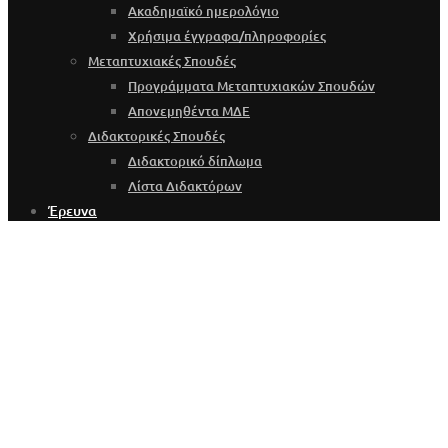
Ακαδημαϊκό ημερολόγιο
Χρήσιμα έγγραφα/πληροφορίες
Μεταπτυχιακές Σπουδές
Προγράμματα Μεταπτυχιακών Σπουδών
Απονεμηθέντα ΜΔΕ
Διδακτορικές Σπουδές
Διδακτορικό δίπλωμα
Λίστα Διδακτόρων
Έρευνα