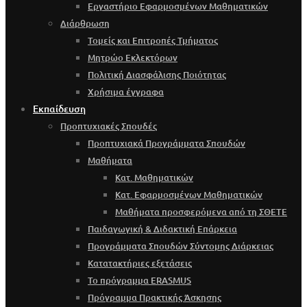
Εργαστήριο Εφαρμοσμένων Μαθηματικών
Διάρθρωση
Τομείς και Επιτροπές Τμήματος
Μητρώο Εκλεκτόρων
Πολιτική Διασφάλισης Ποιότητας
Χρήσιμα έγγραφα
Εκπαίδευση
Προπτυχιακές Σπουδές
Προπτυχιακά Προγράμματα Σπουδών
Μαθήματα
Κατ. Μαθηματικών
Κατ. Εφαρμοσμένων Μαθηματικών
Μαθήματα προσφερόμενα από τη ΣΘΕΤΕ
Παιδαγωγική & Διδακτική Επάρκεια
Προγράμματα Σπουδών Σύντομης Διάρκειας
Κατατακτήριες εξετάσεις
Το πρόγραμμα ERASMUS
Πρόγραμμα Πρακτικής Άσκησης