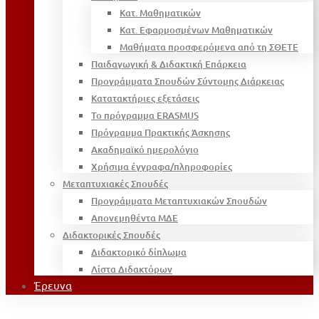
Κατ. Μαθηματικών
Κατ. Εφαρμοσμένων Μαθηματικών
Μαθήματα προσφερόμενα από τη ΣΘΕΤΕ
Παιδαγωγική & Διδακτική Επάρκεια
Προγράμματα Σπουδών Σύντομης Διάρκειας
Κατατακτήριες εξετάσεις
Το πρόγραμμα ERASMUS
Πρόγραμμα Πρακτικής Άσκησης
Ακαδημαϊκό ημερολόγιο
Χρήσιμα έγγραφα/πληροφορίες
Μεταπτυχιακές Σπουδές
Προγράμματα Μεταπτυχιακών Σπουδών
Απονεμηθέντα ΜΔΕ
Διδακτορικές Σπουδές
Διδακτορικό δίπλωμα
Λίστα Διδακτόρων
Έρευνα