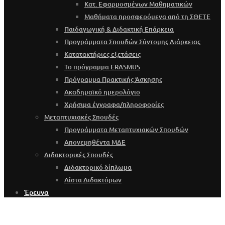
Κατ. Εφαρμοσμένων Μαθηματικών
Μαθήματα προσφερόμενα από τη ΣΘΕΤΕ
Παιδαγωγική & Διδακτική Επάρκεια
Προγράμματα Σπουδών Σύντομης Διάρκειας
Κατατακτήριες εξετάσεις
Το πρόγραμμα ERASMUS
Πρόγραμμα Πρακτικής Άσκησης
Ακαδημαϊκό ημερολόγιο
Χρήσιμα έγγραφα/πληροφορίες
Μεταπτυχιακές Σπουδές
Προγράμματα Μεταπτυχιακών Σπουδών
Απονεμηθέντα ΜΔΕ
Διδακτορικές Σπουδές
Διδακτορικό δίπλωμα
Λίστα Διδακτόρων
Έρευνα