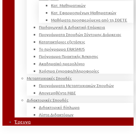
Κατ. Μαθηματικών
Κατ. Εφαρμοσμένων Μαθηματικών
Μαθήματα προσφερόμενα από τη ΣΘΕΤΕ
Παιδαγωγική & Διδακτική Επάρκεια
Προγράμματα Σπουδών Σύντομης Διάρκειας
Κατατακτήριες εξετάσεις
Το πρόγραμμα ERASMUS
Πρόγραμμα Πρακτικής Άσκησης
Ακαδημαϊκό ημερολόγιο
Χρήσιμα έγγραφα/πληροφορίες
Μεταπτυχιακές Σπουδές
Προγράμματα Μεταπτυχιακών Σπουδών
Απονεμηθέντα ΜΔΕ
Διδακτορικές Σπουδές
Διδακτορικό δίπλωμα
Λίστα Διδακτόρων
Έρευνα