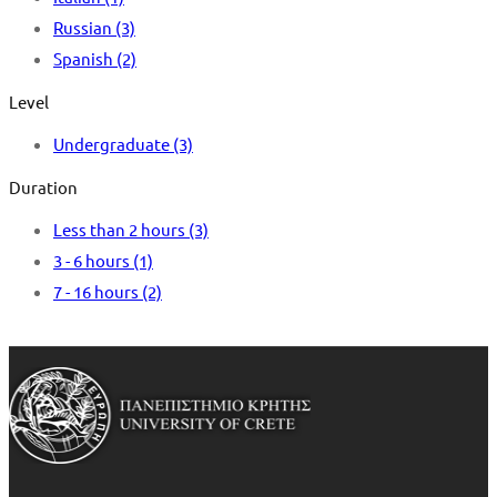
Russian
(3)
Spanish
(2)
Level
Undergraduate
(3)
Duration
Less than 2 hours
(3)
3 - 6 hours
(1)
7 - 16 hours
(2)