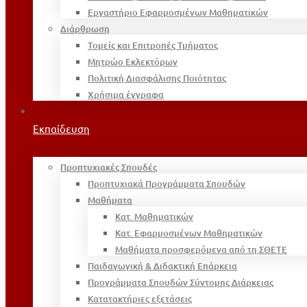
Εργαστήριο Εφαρμοσμένων Μαθηματικών
Διάρθρωση
Τομείς και Επιτροπές Τμήματος
Μητρώο Εκλεκτόρων
Πολιτική Διασφάλισης Ποιότητας
Χρήσιμα έγγραφα
Εκπαίδευση
Προπτυχιακές Σπουδές
Προπτυχιακά Προγράμματα Σπουδών
Μαθήματα
Κατ. Μαθηματικών
Κατ. Εφαρμοσμένων Μαθηματικών
Μαθήματα προσφερόμενα από τη ΣΘΕΤΕ
Παιδαγωγική & Διδακτική Επάρκεια
Προγράμματα Σπουδών Σύντομης Διάρκειας
Κατατακτήριες εξετάσεις