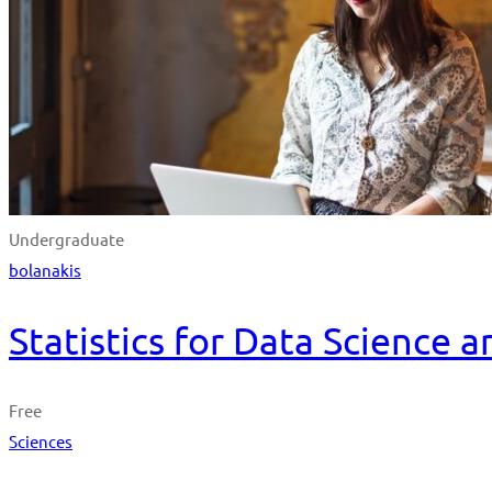
Undergraduate
bolanakis
Statistics for Data Science 
Free
Sciences