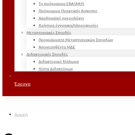
Το πρόγραμμα ERASMUS
Πρόγραμμα Πρακτικής Άσκησης
Ακαδημαϊκό ημερολόγιο
Χρήσιμα έγγραφα/πληροφορίες
Μεταπτυχιακές Σπουδές
Προγράμματα Μεταπτυχιακών Σπουδών
Απονεμηθέντα ΜΔΕ
Διδακτορικές Σπουδές
Διδακτορικό δίπλωμα
Λίστα Διδακτόρων
Έρευνα
Αρχική