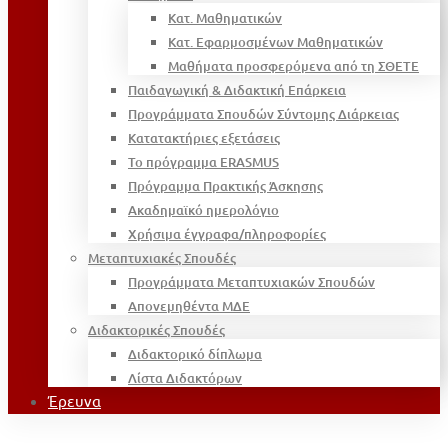
Κατ. Μαθηματικών
Κατ. Εφαρμοσμένων Μαθηματικών
Μαθήματα προσφερόμενα από τη ΣΘΕΤΕ
Παιδαγωγική & Διδακτική Επάρκεια
Προγράμματα Σπουδών Σύντομης Διάρκειας
Κατατακτήριες εξετάσεις
Το πρόγραμμα ERASMUS
Πρόγραμμα Πρακτικής Άσκησης
Ακαδημαϊκό ημερολόγιο
Χρήσιμα έγγραφα/πληροφορίες
Μεταπτυχιακές Σπουδές
Προγράμματα Μεταπτυχιακών Σπουδών
Απονεμηθέντα ΜΔΕ
Διδακτορικές Σπουδές
Διδακτορικό δίπλωμα
Λίστα Διδακτόρων
Έρευνα