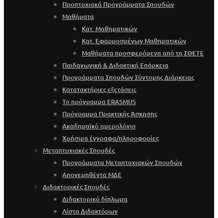
Προπτυχιακά Προγράμματα Σπουδών
Μαθήματα
Κατ. Μαθηματικών
Κατ. Εφαρμοσμένων Μαθηματικών
Μαθήματα προσφερόμενα από τη ΣΘΕΤΕ
Παιδαγωγική & Διδακτική Επάρκεια
Προγράμματα Σπουδών Σύντομης Διάρκειας
Κατατακτήριες εξετάσεις
Το πρόγραμμα ERASMUS
Πρόγραμμα Πρακτικής Άσκησης
Ακαδημαϊκό ημερολόγιο
Χρήσιμα έγγραφα/πληροφορίες
Μεταπτυχιακές Σπουδές
Προγράμματα Μεταπτυχιακών Σπουδών
Απονεμηθέντα ΜΔΕ
Διδακτορικές Σπουδές
Διδακτορικό δίπλωμα
Λίστα Διδακτόρων