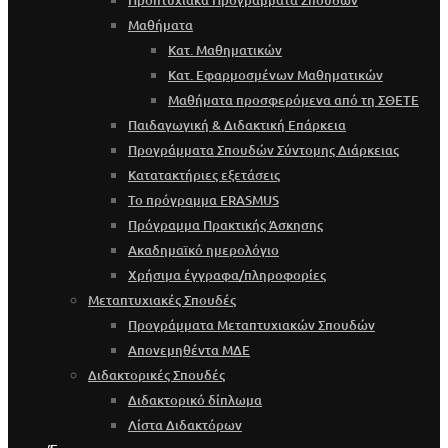
Προπτυχιακά Προγράμματα Σπουδών
Μαθήματα
Κατ. Μαθηματικών
Κατ. Εφαρμοσμένων Μαθηματικών
Μαθήματα προσφερόμενα από τη ΣΘΕΤΕ
Παιδαγωγική & Διδακτική Επάρκεια
Προγράμματα Σπουδών Σύντομης Διάρκειας
Κατατακτήριες εξετάσεις
Το πρόγραμμα ERASMUS
Πρόγραμμα Πρακτικής Άσκησης
Ακαδημαϊκό ημερολόγιο
Χρήσιμα έγγραφα/πληροφορίες
Μεταπτυχιακές Σπουδές
Προγράμματα Μεταπτυχιακών Σπουδών
Απονεμηθέντα ΜΔΕ
Διδακτορικές Σπουδές
Διδακτορικό δίπλωμα
Λίστα Διδακτόρων