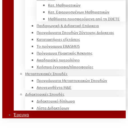
Κατ. Μαθηματικών
Κατ. Εφαρμοσμένων Μαθηματικών
Μαθήματα προσφερόμενα από τη ΣΘΕΤΕ
Παιδαγωγική & Διδακτική Επάρκεια
Προγράμματα Σπουδών Σύντομης Διάρκειας
Κατατακτήριες εξετάσεις
Το πρόγραμμα ERASMUS
Πρόγραμμα Πρακτικής Άσκησης
Ακαδημαϊκό ημερολόγιο
Χρήσιμα έγγραφα/πληροφορίες
Μεταπτυχιακές Σπουδές
Προγράμματα Μεταπτυχιακών Σπουδών
Απονεμηθέντα ΜΔΕ
Διδακτορικές Σπουδές
Διδακτορικό δίπλωμα
Λίστα Διδακτόρων
Έρευνα